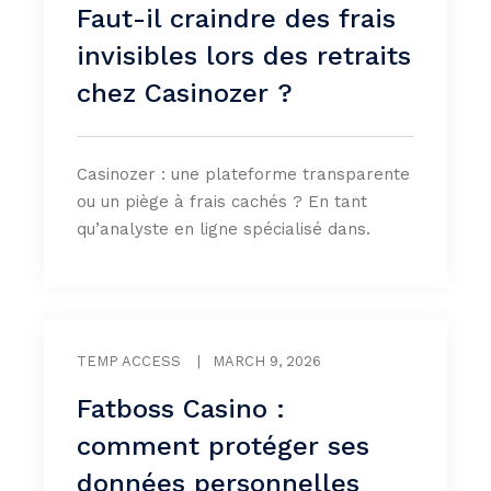
Faut-il craindre des frais
invisibles lors des retraits
chez Casinozer ?
Casinozer : une plateforme transparente
ou un piège à frais cachés ? En tant
qu’analyste en ligne spécialisé dans.
TEMP ACCESS
|
MARCH 9, 2026
Fatboss Casino :
comment protéger ses
données personnelles