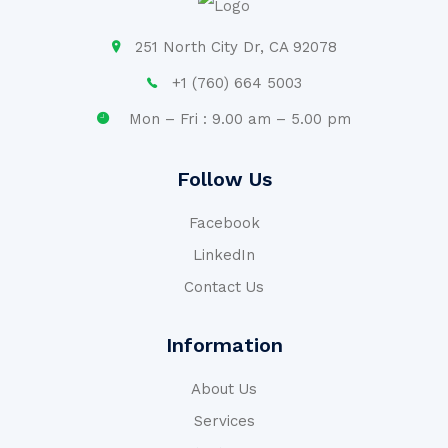
251 North City Dr, CA 92078
+1 (760) 664 5003
Mon – Fri : 9.00 am – 5.00 pm
Follow Us
Facebook
LinkedIn
Contact Us
Information
About Us
Services