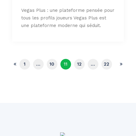
Vegas Plus : une plateforme pensée pour
tous les profils joueurs Vegas Plus est
une plateforme moderne qui séduit.
1
…
10
11
12
…
22