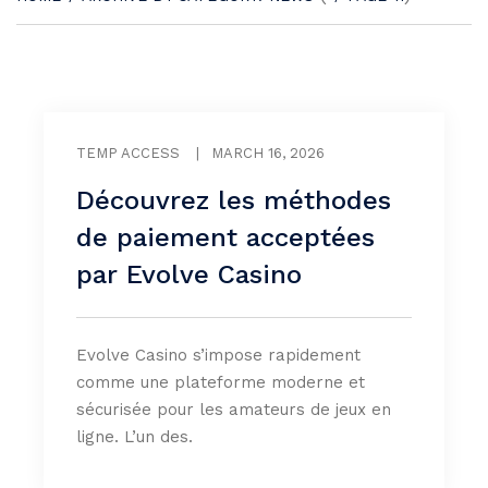
TEMP ACCESS
|
MARCH 16, 2026
Découvrez les méthodes
de paiement acceptées
par Evolve Casino
Evolve Casino s’impose rapidement
comme une plateforme moderne et
sécurisée pour les amateurs de jeux en
ligne. L’un des.