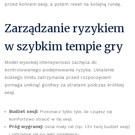
przed końcem sesji, a potem reset na kolejną rundę.
Zarządzanie ryzykiem
w szybkim tempie gry
Model wysokiej intensywności zachęca do
kontrolowanego podejmowania ryzyka. Ustalenie
ścisłego limitu zatrzymania przed rozpoczęciem
pomaga uniknąć gonitwy za stratami podczas krótkiej
sesji.
Budżet sesji:
Przeznacz tylko tyle, ile czujesz się
komfortowo stracić w tej sesji.
Próg wygranej:
Ustal mały cel (np. 1.5× twój budżet sesji)
i zatrzymaj się po jego osiągnięciu.