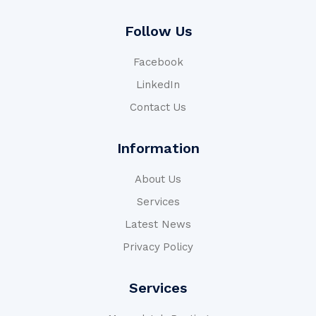
Follow Us
Facebook
LinkedIn
Contact Us
Information
About Us
Services
Latest News
Privacy Policy
Services