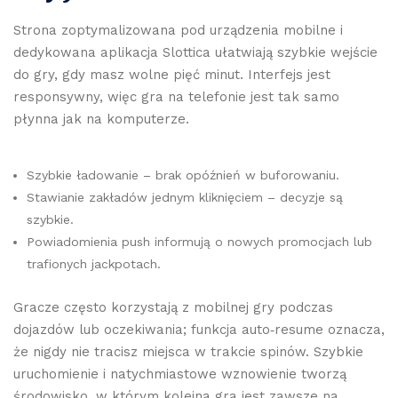
Strona zoptymalizowana pod urządzenia mobilne i
dedykowana aplikacja Slottica ułatwiają szybkie wejście
do gry, gdy masz wolne pięć minut. Interfejs jest
responsywny, więc gra na telefonie jest tak samo
płynna jak na komputerze.
Szybkie ładowanie – brak opóźnień w buforowaniu.
Stawianie zakładów jednym kliknięciem – decyzje są
szybkie.
Powiadomienia push informują o nowych promocjach lub
trafionych jackpotach.
Gracze często korzystają z mobilnej gry podczas
dojazdów lub oczekiwania; funkcja auto‑resume oznacza,
że nigdy nie tracisz miejsca w trakcie spinów. Szybkie
uruchomienie i natychmiastowe wznowienie tworzą
środowisko, w którym kolejna gra jest zawsze na