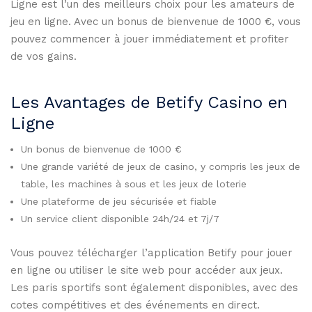
Ligne est l’un des meilleurs choix pour les amateurs de
jeu en ligne. Avec un bonus de bienvenue de 1000 €, vous
pouvez commencer à jouer immédiatement et profiter
de vos gains.
Les Avantages de Betify Casino en
Ligne
Un bonus de bienvenue de 1000 €
Une grande variété de jeux de casino, y compris les jeux de
table, les machines à sous et les jeux de loterie
Une plateforme de jeu sécurisée et fiable
Un service client disponible 24h/24 et 7j/7
Vous pouvez télécharger l’application Betify pour jouer
en ligne ou utiliser le site web pour accéder aux jeux.
Les paris sportifs sont également disponibles, avec des
cotes compétitives et des événements en direct.