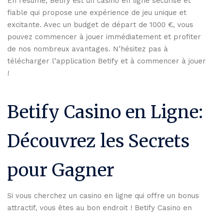
En résumé, Betify est un casino en ligne sécurisé et
fiable qui propose une expérience de jeu unique et
excitante. Avec un budget de départ de 1000 €, vous
pouvez commencer à jouer immédiatement et profiter
de nos nombreux avantages. N’hésitez pas à
télécharger l’application Betify et à commencer à jouer
!
Betify Casino en Ligne:
Découvrez les Secrets
pour Gagner
Si vous cherchez un casino en ligne qui offre un bonus
attractif, vous êtes au bon endroit ! Betify Casino en