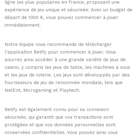
ligne les plus populaires en France, proposant une
expérience de jeu unique et sécurisée. Avec un budget de
départ de 1000 €, vous pouvez commencer à jouer
immédiatement.
Notre équipe vous recommande de télécharger
l’application Betify pour commencer à jouer. Vous
pourrez ainsi accéder à une grande variété de jeux de
casino, y compris les jeux de table, les machines à sous
et les jeux de loterie. Les jeux sont développés par des
fournisseurs de jeu de renommée mondiale, tels que
NetEnt, Microgaming et Playtech.
Betify est également connu pour sa connexion
sécurisée, qui garantit que vos transactions sont
protégées et que vos données personnelles sont
conservées confidentielles. Vous pouvez ainsi vous