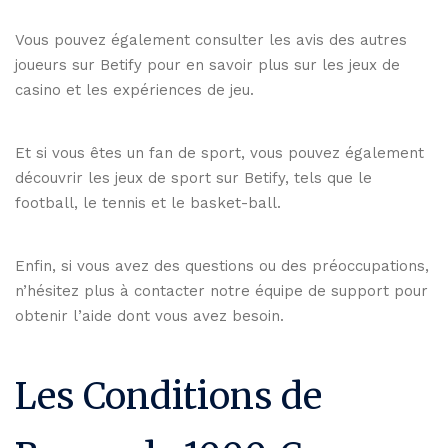
Vous pouvez également consulter les avis des autres
joueurs sur Betify pour en savoir plus sur les jeux de
casino et les expériences de jeu.
Et si vous êtes un fan de sport, vous pouvez également
découvrir les jeux de sport sur Betify, tels que le
football, le tennis et le basket-ball.
Enfin, si vous avez des questions ou des préoccupations,
n’hésitez plus à contacter notre équipe de support pour
obtenir l’aide dont vous avez besoin.
Les Conditions de