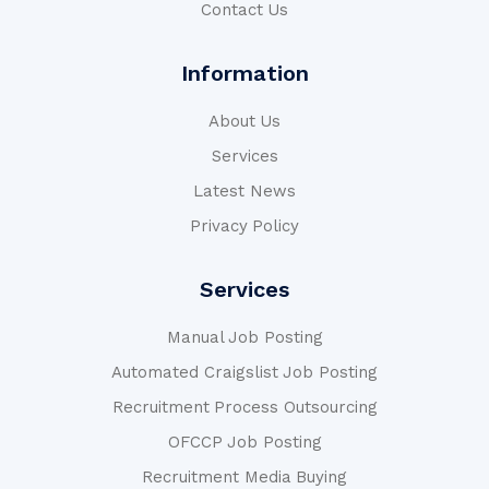
Contact Us
Information
About Us
Services
Latest News
Privacy Policy
Services
Manual Job Posting
Automated Craigslist Job Posting
Recruitment Process Outsourcing
OFCCP Job Posting
Recruitment Media Buying