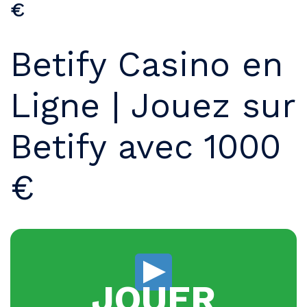
€
Betify Casino en
Ligne | Jouez sur
Betify avec 1000
€
JOUER