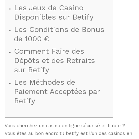
Les Jeux de Casino
Disponibles sur Betify
Les Conditions de Bonus
de 1000 €
Comment Faire des
Dépôts et des Retraits
sur Betify
Les Méthodes de
Paiement Acceptées par
Betify
Vous cherchez un casino en ligne sécurisé et fiable ?
Vous êtes au bon endroit !
betify
est l’un des casinos en