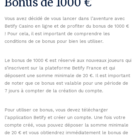
Bonus de 1000 €
Vous avez décidé de vous lancer dans l’aventure avec
Betify Casino en ligne et de profiter du bonus de 1000 €
! Pour cela, il est important de comprendre les
conditions de ce bonus pour bien les utiliser.
Le bonus de 1000 € est réservé aux nouveaux joueurs qui
s’inscrivent sur la plateforme Betify France et qui
déposent une somme minimale de 20 €. Il est important
de noter que ce bonus est valable pour une période de
7 jours à compter de la création du compte.
Pour utiliser ce bonus, vous devez télécharger
l’application Betify et créer un compte. Une fois votre
compte créé, vous pouvez déposer la somme minimale
de 20 € et vous obtiendrez immédiatement le bonus de