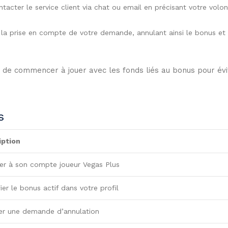
acter le service client via chat ou email en précisant votre volo
a la prise en compte de votre demande, annulant ainsi le bonus et
t de commencer à jouer avec les fonds liés au bonus pour évi
s
iption
er à son compte joueur Vegas Plus
fier le bonus actif dans votre profil
er une demande d’annulation