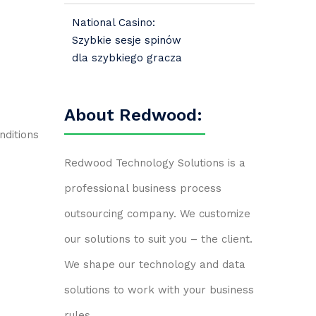
National Casino:
Szybkie sesje spinów
dla szybkiego gracza
About Redwood:
nditions
Redwood Technology Solutions is a
professional business process
outsourcing company. We customize
our solutions to suit you – the client.
We shape our technology and data
solutions to work with your business
rules.