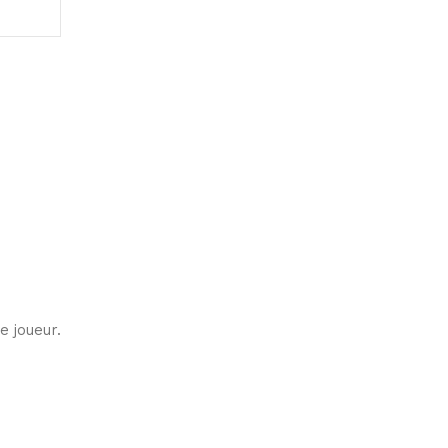
e joueur.