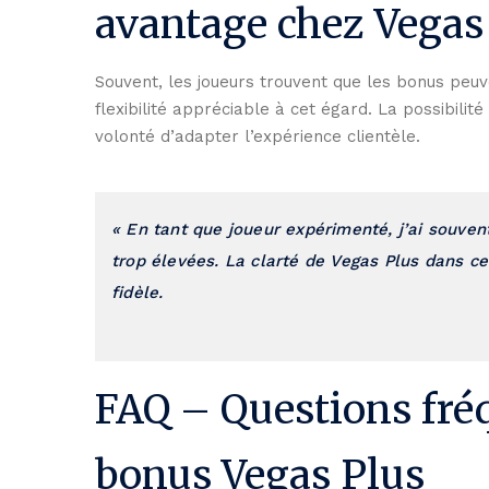
avantage chez Vegas
Souvent, les joueurs trouvent que les bonus peuv
flexibilité appréciable à cet égard. La possibili
volonté d’adapter l’expérience clientèle.
« En tant que joueur expérimenté, j’ai souven
trop élevées. La clarté de Vegas Plus dans ce
fidèle.
FAQ – Questions fréq
bonus Vegas Plus