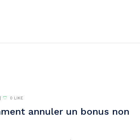
|
0
LIKE
mment annuler un bonus non