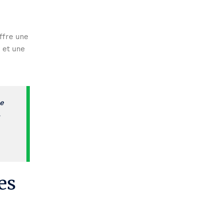
ffre une
r et une
se
es