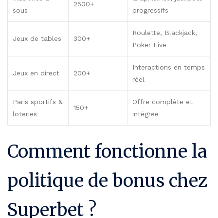
2500+
sous
progressifs
Roulette, Blackjack,
Jeux de tables
300+
Poker Live
Interactions en temps
Jeux en direct
200+
réel
Paris sportifs &
Offre complète et
150+
loteries
intégrée
Comment fonctionne la
politique de bonus chez
Superbet ?