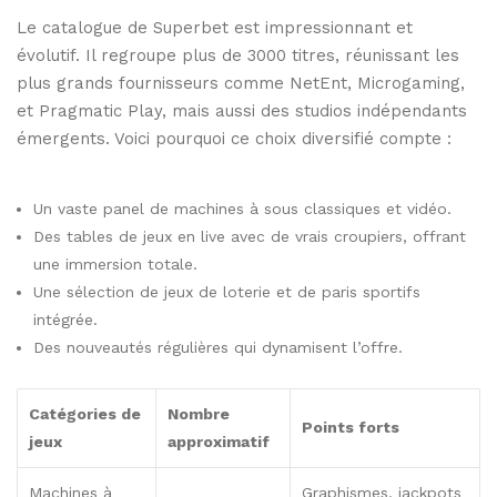
Le catalogue de Superbet est impressionnant et
évolutif. Il regroupe plus de 3000 titres, réunissant les
plus grands fournisseurs comme NetEnt, Microgaming,
et Pragmatic Play, mais aussi des studios indépendants
émergents. Voici pourquoi ce choix diversifié compte :
Un vaste panel de machines à sous classiques et vidéo.
Des tables de jeux en live avec de vrais croupiers, offrant
une immersion totale.
Une sélection de jeux de loterie et de paris sportifs
intégrée.
Des nouveautés régulières qui dynamisent l’offre.
Catégories de
Nombre
Points forts
jeux
approximatif
Machines à
Graphismes, jackpots