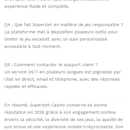
expérience fluide et complète.
Q4 : Que fait Superbet en matière de jeu responsable ?
La plateforme met à disposition plusieurs outils pour
limiter le jeu excessif, avec un suivi personnalisé
accessible à tout moment.
Q5 : Comment contacter le support client ?
Un service 24/7 en plusieurs langues est joignable par
chat en direct, email et téléphone, avec des réponses
rapides et efficaces.
En résumé, Superbet Casino conserve sa bonne
réputation en 2026 grâce à son engagement continu
envers la sécurité, la diversité de ses jeux, la qualité de
son bonus et une expérience mobile irréprochable. Son