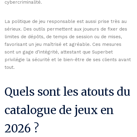
cybercriminalité.
La politique de jeu responsable est aussi prise très au
sérieux. Des outils permettent aux joueurs de fixer des
limites de dépôts, de temps de session ou de mises,
favorisant un jeu maîtrisé et agréable. Ces mesures
sont un gage d’intégrité, attestant que Superbet
privilégie la sécurité et le bien-être de ses clients avant
tout.
Quels sont les atouts du
catalogue de jeux en
2026 ?