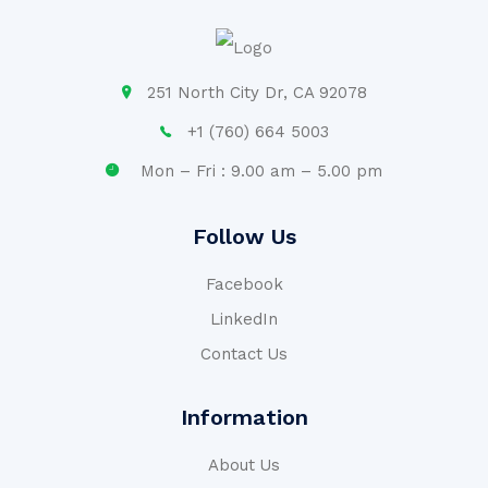
251 North City Dr, CA 92078
+1 (760) 664 5003
Mon – Fri : 9.00 am – 5.00 pm
Follow Us
Facebook
LinkedIn
Contact Us
Information
About Us