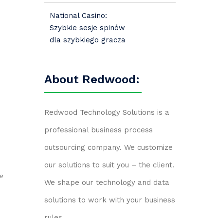
National Casino:
Szybkie sesje spinów
dla szybkiego gracza
About Redwood:
Redwood Technology Solutions is a
professional business process
outsourcing company. We customize
our solutions to suit you – the client.
е
We shape our technology and data
solutions to work with your business
rules.