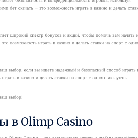
чивает безопасность и конфиденциальность игроков, используя
мп бет скачать – это возможность играть в казино и делать став
гает широкий спектр бонусов и акций, чтобы помочь вам начать и
это возможность играть в казино и делать ставки на спорт с одн
ваш выбор, если вы ищете надежный и безопасный способ играть 
играть в казино и делать ставки на спорт с одного аккаунта.
ваш выбор!
 в Olimp Casino