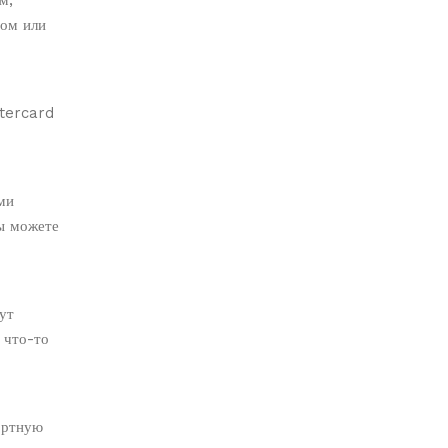
м,
том или
stercard
ми
вы можете
ут
 что-то
ортную