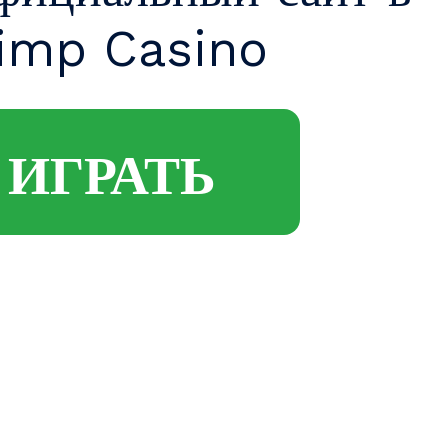
limp Casino
ИГРАТЬ