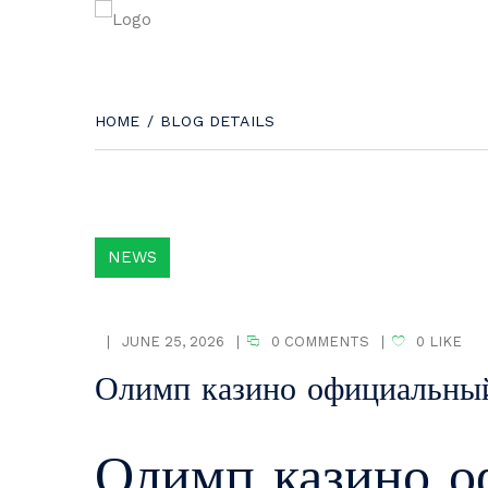
HOME
/
BLOG DETAILS
NEWS
|
JUNE 25, 2026
|
0 COMMENTS
|
0
LIKE
Олимп казино официальный
Олимп казино о