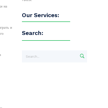
ки на
Our Services:
грать и
Search:
ого
в