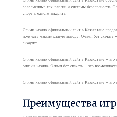
Олимп казино официальный сайт в Казахстане обеспе
современные технологии и системы безопасности. Оли
спорт с одного аккаунта.
Олимп казино официальный сайт в Казахстане предла
получать максимальную выгоду. Олимп бет скачать – 
аккаунта.
Олимп казино официальный сайт в Казахстане – это 
онлайн-казино. Олимп бет скачать – это возможность 
Олимп казино официальный сайт в Казахстане – это 
Преимущества игры