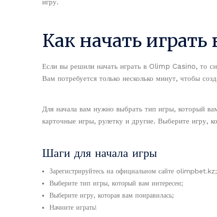
игру.
Как начать играть 
Если вы решили начать играть в Olimp Casino, то с
Вам потребуется только несколько минут, чтобы созда
Для начала вам нужно выбрать тип игры, который ва
карточные игры, рулетку и другие. Выберите игру, ко
Шаги для начала игры
Зарегистрируйтесь на официальном сайте olimpbet.kz;
Выберите тип игры, который вам интересен;
Выберите игру, которая вам понравилась;
Начните играть!