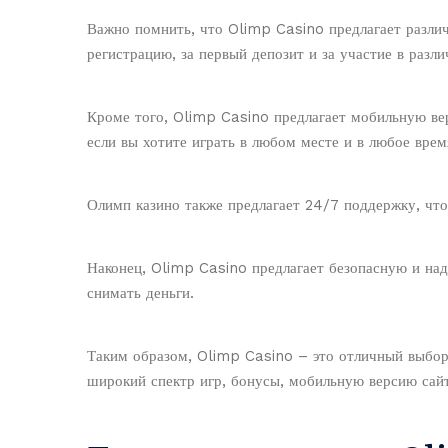
Важно помнить, что Olimp Casino предлагает различ
регистрацию, за первый депозит и за участие в разл
Кроме того, Olimp Casino предлагает мобильную вер
если вы хотите играть в любом месте и в любое врем
Олимп казино также предлагает 24/7 поддержку, что
Наконец, Olimp Casino предлагает безопасную и на
снимать деньги.
Таким образом, Olimp Casino – это отличный выбор д
широкий спектр игр, бонусы, мобильную версию сай