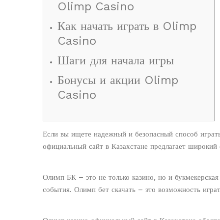
Olimp Casino
Как начать играть в Olimp
Casino
Шаги для начала игры
Бонусы и акции Olimp
Casino
Если вы ищете надежный и безопасный способ играт
официальный сайт в Казахстане предлагает широкий с
Олимп БК – это не только казино, но и букмекерская
события. Олимп бет скачать – это возможность играть