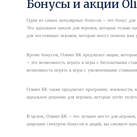
Бонусы и акции Ol
Один из самых популярных бонусов – это бонус для 
Это идеальное начало для игроков, которые только н
для постоянных игроков, которые могут помочь вам 
Кроме бонусов, Олимп БК предлагает акции, которые
– это возможность играть в игры с бесплатными ста
возможность играть в игры с увеличенными ставками
Олимп БК также предлагает программу лояльности, к
идеальное решение для игроков, которые хотят полу
В целом, Олимп БК – это лучшее место для игроков
широким спектром бонусов и акций, вы сможете нача