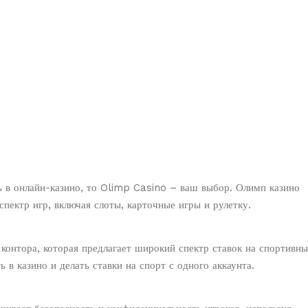
ь в онлайн-казино, то Olimp Casino – ваш выбор. Олимп казино
пектр игр, включая слоты, карточные игры и рулетку.
 контора, которая предлагает широкий спектр ставок на спортивны
 в казино и делать ставки на спорт с одного аккаунта.