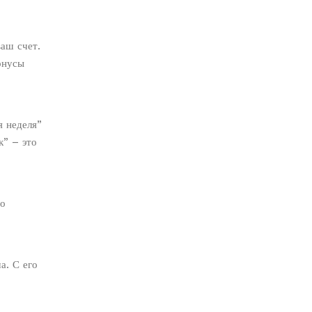
аш счет.
онусы
я неделя”
к” – это
то
а. С его