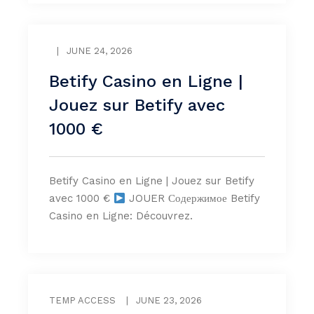
|
JUNE 24, 2026
Betify Casino en Ligne |
Jouez sur Betify avec
1000 €
Betify Casino en Ligne | Jouez sur Betify
avec 1000 €
JOUER Содержимое Betify
Casino en Ligne: Découvrez.
TEMP ACCESS
|
JUNE 23, 2026