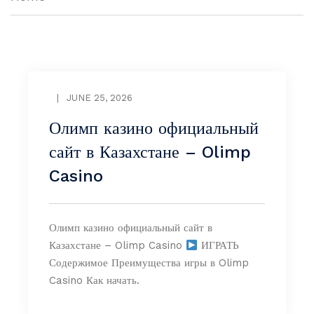
|
JUNE 25, 2026
Олимп казино официальный
сайт в Казахстане – Olimp
Casino
Олимп казино официальный сайт в
Казахстане – Olimp Casino
ИГРАТЬ
Содержимое Преимущества игры в Olimp
Casino Как начать.