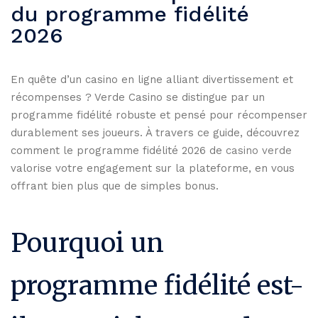
du programme fidélité
2026
En quête d’un casino en ligne alliant divertissement et
récompenses ? Verde Casino se distingue par un
programme fidélité robuste et pensé pour récompenser
durablement ses joueurs. À travers ce guide, découvrez
comment le programme fidélité 2026 de
casino verde
valorise votre engagement sur la plateforme, en vous
offrant bien plus que de simples bonus.
Pourquoi un
programme fidélité est-