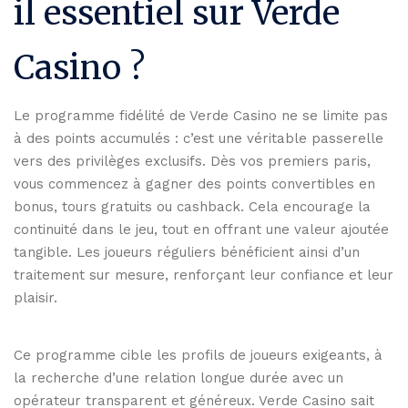
il essentiel sur Verde
Casino ?
Le programme fidélité de Verde Casino ne se limite pas
à des points accumulés : c’est une véritable passerelle
vers des privilèges exclusifs. Dès vos premiers paris,
vous commencez à gagner des points convertibles en
bonus, tours gratuits ou cashback. Cela encourage la
continuité dans le jeu, tout en offrant une valeur ajoutée
tangible. Les joueurs réguliers bénéficient ainsi d’un
traitement sur mesure, renforçant leur confiance et leur
plaisir.
Ce programme cible les profils de joueurs exigeants, à
la recherche d’une relation longue durée avec un
opérateur transparent et généreux. Verde Casino sait