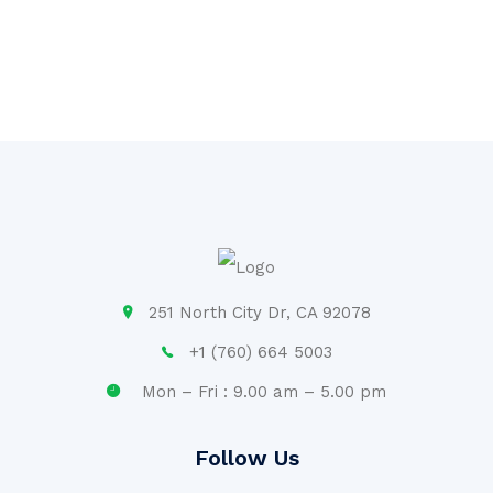
251 North City Dr, CA 92078
+1 (760) 664 5003
Mon – Fri : 9.00 am – 5.00 pm
Follow Us