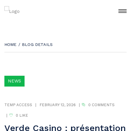
HOME
/
BLOG DETAILS
NEWS
TEMP ACCESS
|
FEBRUARY 12, 2026
|
0 COMMENTS
|
0
LIKE
Verde Casino : présentation