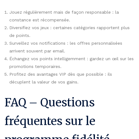
Jouez régulièrement mais de façon responsable : la
constance est récompensée.
Diversifiez vos jeux : certaines catégories rapportent plus
de points.
Surveillez vos notifications : les offres personnalisées
arrivent souvent par email.
Échangez vos points intelligemment : gardez un œil sur les
promotions temporaires.
Profitez des avantages VIP dès que possible : ils
décuplent la valeur de vos gains.
FAQ – Questions
fréquentes sur le