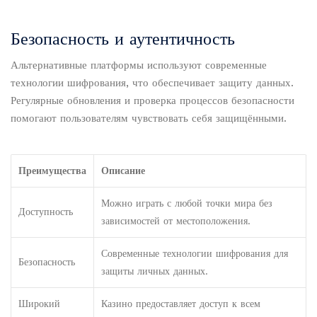
Безопасность и аутентичность
Альтернативные платформы используют современные
технологии шифрования, что обеспечивает защиту данных.
Регулярные обновления и проверка процессов безопасности
помогают пользователям чувствовать себя защищёнными.
Преимущества
Описание
Можно играть с любой точки мира без
Доступность
зависимостей от местоположения.
Современные технологии шифрования для
Безопасность
защиты личных данных.
Широкий
Казино предоставляет доступ к всем