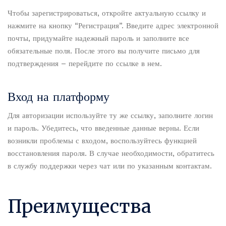
Чтобы зарегистрироваться, откройте актуальную ссылку и
нажмите на кнопку “Регистрация”. Введите адрес электронной
почты, придумайте надежный пароль и заполните все
обязательные поля. После этого вы получите письмо для
подтверждения – перейдите по ссылке в нем.
Вход на платформу
Для авторизации используйте ту же ссылку, заполните логин
и пароль. Убедитесь, что введенные данные верны. Если
возникли проблемы с входом, воспользуйтесь функцией
восстановления пароля. В случае необходимости, обратитесь
в службу поддержки через чат или по указанным контактам.
Преимущества