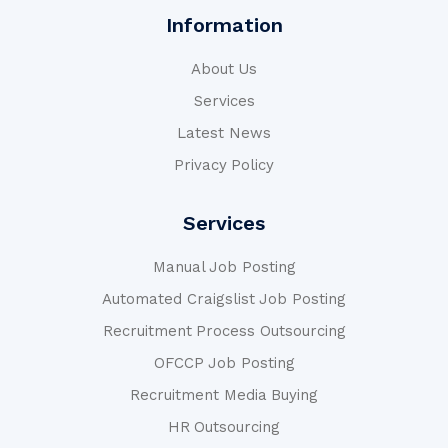
Information
About Us
Services
Latest News
Privacy Policy
Services
Manual Job Posting
Automated Craigslist Job Posting
Recruitment Process Outsourcing
OFCCP Job Posting
Recruitment Media Buying
HR Outsourcing