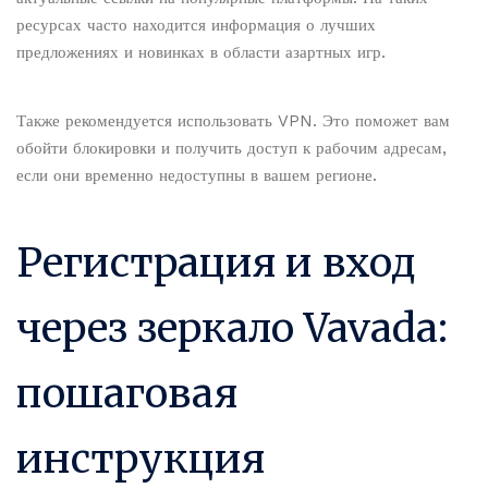
ресурсах часто находится информация о лучших
предложениях и новинках в области азартных игр.
Также рекомендуется использовать VPN. Это поможет вам
обойти блокировки и получить доступ к рабочим адресам,
если они временно недоступны в вашем регионе.
Регистрация и вход
через зеркало Vavada:
пошаговая
инструкция