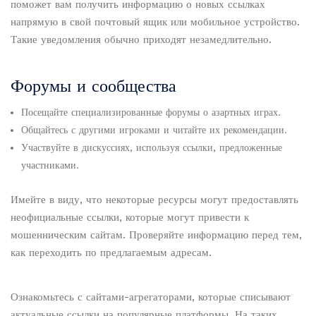
поможет вам получить информацию о новых ссылках
напрямую в свой почтовый ящик или мобильное устройство.
Такие уведомления обычно приходят незамедлительно.
Форумы и сообщества
Посещайте специализированные форумы о азартных играх.
Общайтесь с другими игроками и читайте их рекомендации.
Участвуйте в дискуссиях, используя ссылки, предложенные
участниками.
Имейте в виду, что некоторые ресурсы могут предоставлять
неофициальные ссылки, которые могут привести к
мошенническим сайтам. Проверяйте информацию перед тем,
как переходить по предлагаемым адресам.
Ознакомьтесь с сайтами-агрегаторами, которые списывают
актуальные ссылки на популярные платформы. На таких