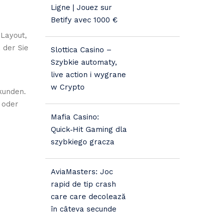
Ligne | Jouez sur
Betify avec 1000 €
 Layout,
 der Sie
Slottica Casino –
Szybkie automaty,
live action i wygrane
w Crypto
ekunden.
 oder
Mafia Casino:
Quick‑Hit Gaming dla
szybkiego gracza
AviaMasters: Joc
rapid de tip crash
care care decolează
în câteva secunde