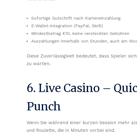
Sofortige Gutschrift nach Karteneinzahlung
E‑Wallet‑Integration (PayPal, Skrill)
Mindestbetrag €10, keine versteckten Gebühren
Auszahlungen innerhalb von Stunden, auch am W
Diese Zuverlässigkeit bedeutet, dass Spieler sic
zu warten.
6. Live Casino – Qu
Punch
Wenn Sie während einer kurzen Session mehr als 
und Roulette, die in Minuten vorbei sind.