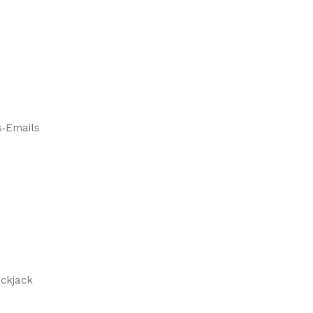
s‑Emails
ackjack