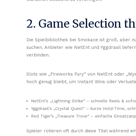
2. Game Selection th
Die Spielbibliothek bei Smokace ist groß, aber n
suchen. Anbieter wie NetEnt und Yggdrasil liefer
verbinden.
Slots wie „Fireworks Fury“ von NetEnt oder „Myst
hoch genug bleibt, um Instant Wins oder Verluste
NetEnt’s „Lightning Strike“ – schnelle Reels & sof
Yggdrasil’s „Crystal Quest“ – kurze Hold‑Time, sch
Red Tiger’s „Treasure Trove“ – einfache Einsatza
Spieler rotieren oft durch diese Titel während e