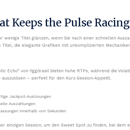
at Keeps the Pulse Racing
ur wenige Titel glänzen, wenn Sie nach einer schnellen Ausz
n Titel, die elegante Grafiken mit unkomplizierten Mechanike
ic Echo“ von Yggdrasil bieten hohe RTPs, während die Volatil
 auszulösen – perfekt für den Kurz‑Session‑Appetit.
ortige Jackpot‑Auslösungen
nelle Auszahlungen
npassungen innerhalb von Sekunden
iner einzigen Session, um den Sweet Spot zu finden, bei dem e