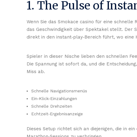
1. The Pulse of Inst
Wenn Sie das Smokace casino für eine schnelle R
das Geschwindigkeit über Spektakel stellt. Der S
direkt in den instant‑play‑Bereich führt, wo eine H
Spieler in dieser Nische lieben den schnellen Fe
Die Spannung ist sofort da, und die Entscheidun
Miss ab.
Schnelle Navigationsmenüs
Ein‑Klick‑Einzahlungen
Schnelle Drehzeiten
Echtzeit‑Ergebnisanzeige
Dieses Setup richtet sich an diejenigen, die in ei
Marathon‑Sessions zu verbringen.