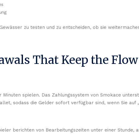
ns
rung
e Gewässer zu testen und zu entscheiden, ob sie weitermache
rawals That Keep the Flow
ar Minuten spielen. Das Zahlungssystem von Smokace unterst
llet, sodass die Gelder sofort verfügbar sind, wenn Sie auf 
ieler berichten von Bearbeitungszeiten unter einer Stunde, 