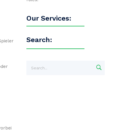
Our Services:
Search:
Spieler
oder
vorbei