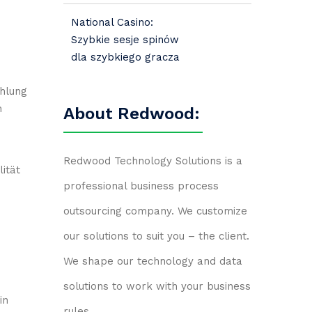
National Casino:
Szybkie sesje spinów
dla szybkiego gracza
ahlung
n
About Redwood:
Redwood Technology Solutions is a
ität
professional business process
outsourcing company. We customize
our solutions to suit you – the client.
We shape our technology and data
solutions to work with your business
in
rules.