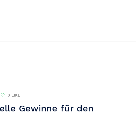
0
LIKE
lle Gewinne für den