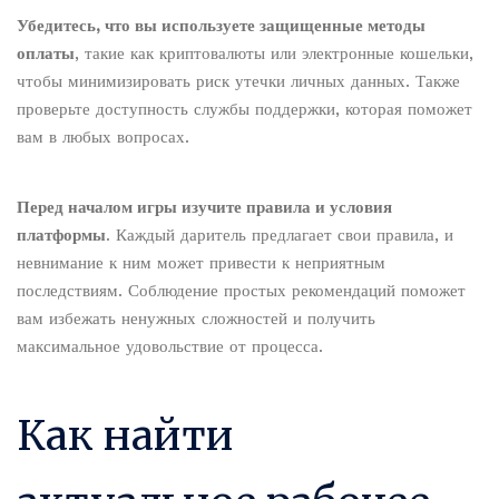
Убедитесь, что вы используете защищенные методы
оплаты
, такие как криптовалюты или электронные кошельки,
чтобы минимизировать риск утечки личных данных. Также
проверьте доступность службы поддержки, которая поможет
вам в любых вопросах.
Перед началом игры изучите правила и условия
платформы
. Каждый даритель предлагает свои правила, и
невнимание к ним может привести к неприятным
последствиям. Соблюдение простых рекомендаций поможет
вам избежать ненужных сложностей и получить
максимальное удовольствие от процесса.
Как найти