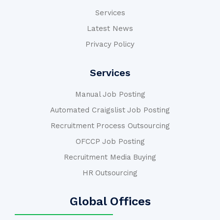
Services
Latest News
Privacy Policy
Services
Manual Job Posting
Automated Craigslist Job Posting
Recruitment Process Outsourcing
OFCCP Job Posting
Recruitment Media Buying
HR Outsourcing
Global Offices