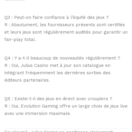
Q3 : Peut-on faire confiance à l’équité des jeux ?
R : Absolument, les fournisseurs présents sont certifiés
et leurs jeux sont régulièrement audités pour garantir un
fair-play total.
Q4 : Y a-t-il beaucoup de nouveautés régulièrement ?
R : Oui, Julius Casino met à jour son catalogue en
intégrant fréquemment les dernières sorties des
éditeurs partenaires.
Q5 : Existe-t-il des jeux en direct avec croupiers ?
R : Oui, Evolution Gaming offre un large choix de jeux live
avec une immersion maximale.