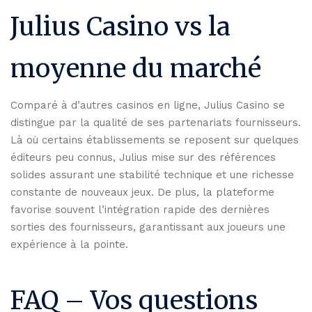
Julius Casino vs la
moyenne du marché
Comparé à d’autres casinos en ligne, Julius Casino se
distingue par la qualité de ses partenariats fournisseurs.
Là où certains établissements se reposent sur quelques
éditeurs peu connus, Julius mise sur des références
solides assurant une stabilité technique et une richesse
constante de nouveaux jeux. De plus, la plateforme
favorise souvent l’intégration rapide des dernières
sorties des fournisseurs, garantissant aux joueurs une
expérience à la pointe.
FAQ – Vos questions