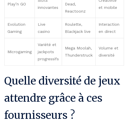
Slots
Créativité
Play’n GO
Dead,
innovantes
et mobile
Reactoonz
Evolution
Live
Roulette,
Interaction
Gaming
casino
Blackjack live
en direct
Variété et
Mega Moolah,
Volume et
Microgaming
jackpots
Thunderstruck
diversité
progressifs
Quelle diversité de jeux
attendre grâce à ces
fournisseurs ?