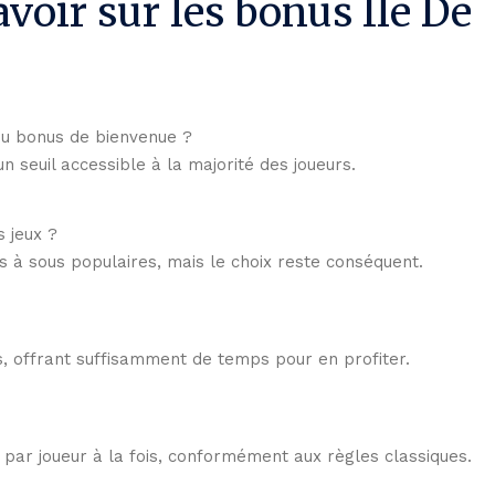
avoir sur les bonus Ile De
du bonus de bienvenue ?
 seuil accessible à la majorité des joueurs.
s jeux ?
s à sous populaires, mais le choix reste conséquent.
s, offrant suffisamment de temps pour en profiter.
 par joueur à la fois, conformément aux règles classiques.