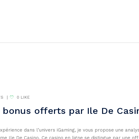
TS
|
0
LIKE
 bonus offerts par Ile De Casi
xpérience dans l’univers iGaming, je vous propose une analy
e Ile De Casino. Ce casino en ligne se distingue par une off