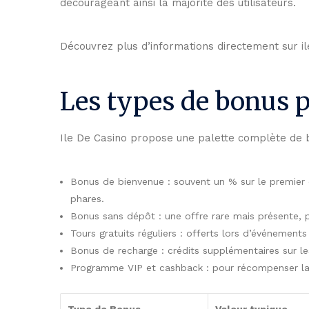
décourageant ainsi la majorité des utilisateurs.
Découvrez plus d’informations directement sur
i
Les types de bonus p
Ile De Casino propose une palette complète de bo
Bonus de bienvenue : souvent un % sur le premier
phares.
Bonus sans dépôt : une offre rare mais présente, pe
Tours gratuits réguliers : offerts lors d’événement
Bonus de recharge : crédits supplémentaires sur les
Programme VIP et cashback : pour récompenser la lo