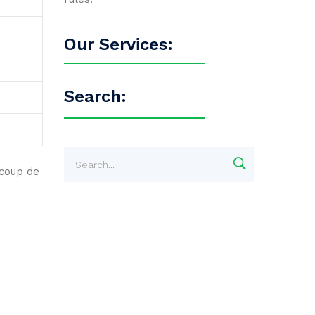
Our Services:
Search:
 coup de