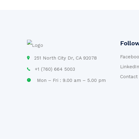
Follo
Facebo
251 North City Dr, CA 92078
LinkedI
+1 (760) 664 5003
Contact
Mon – Fri : 9.00 am – 5.00 pm