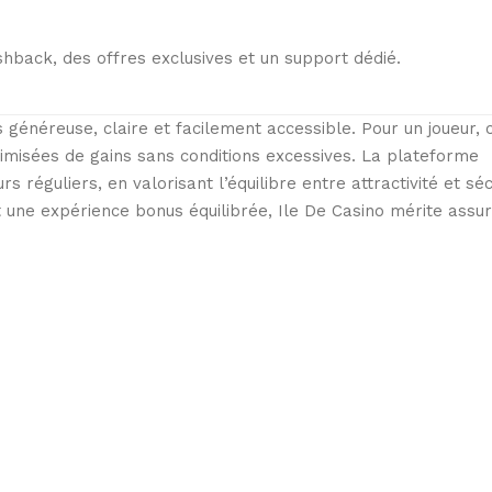
shback, des offres exclusives et un support dédié.
 généreuse, claire et facilement accessible. Pour un joueur, 
aximisées de gains sans conditions excessives. La plateforme
s réguliers, en valorisant l’équilibre entre attractivité et sécu
t une expérience bonus équilibrée, Ile De Casino mérite ass