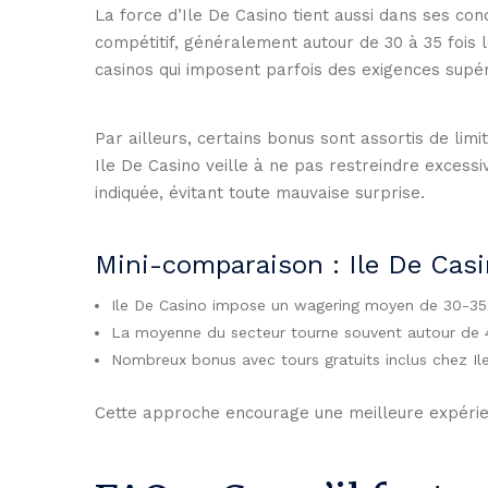
La force d’Ile De Casino tient aussi dans ses co
compétitif, généralement autour de 30 à 35 fois
casinos qui imposent parfois des exigences supér
Par ailleurs, certains bonus sont assortis de limi
Ile De Casino veille à ne pas restreindre excessi
indiquée, évitant toute mauvaise surprise.
Mini-comparaison : Ile De Casi
Ile De Casino impose un wagering moyen de 30-35
La moyenne du secteur tourne souvent autour de 
Nombreux bonus avec tours gratuits inclus chez Ile
Cette approche encourage une meilleure expérienc