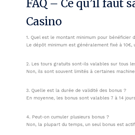
FAQ – Ce qu’il faut s
Casino
1. Quel est le montant minimum pour bénéficier 
Le dépôt minimum est généralement fixé à 10€, un
2. Les tours gratuits sont-ils valables sur tous le
Non, ils sont souvent limités à certaines machine
3. Quelle est la durée de validité des bonus ?
En moyenne, les bonus sont valables 7 à 14 jour
4. Peut-on cumuler plusieurs bonus ?
Non, la plupart du temps, un seul bonus est actif