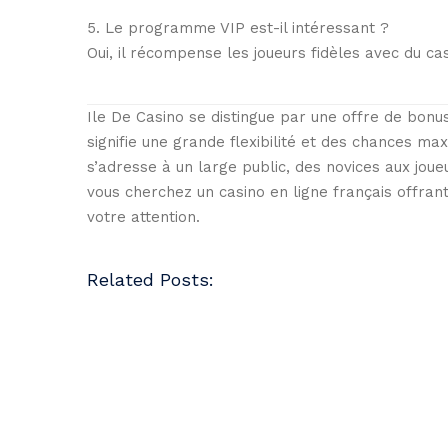
5. Le programme VIP est-il intéressant ?
Oui, il récompense les joueurs fidèles avec du ca
Ile De Casino se distingue par une offre de bonus
signifie une grande flexibilité et des chances m
s’adresse à un large public, des novices aux joueur
vous cherchez un casino en ligne français offran
votre attention.
Related Posts: