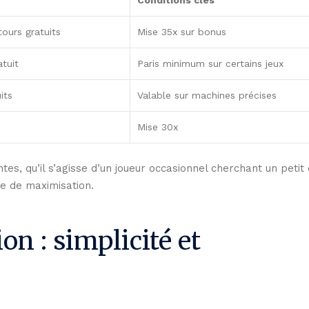
Conditions clés
ours gratuits
Mise 35x sur bonus
tuit
Paris minimum sur certains jeux
its
Valable sur machines précises
Mise 30x
es, qu’il s’agisse d’un joueur occasionnel cherchant un petit
e de maximisation.
on : simplicité et