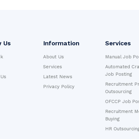
w Us
Information
Services
ok
About Us
Manual Job Po
n
Services
Automated Crai
Job Posting
 Us
Latest News
Recruitment P
Privacy Policy
Outsourcing
OFCCP Job Pos
Recruitment M
Buying
HR Outsourcin