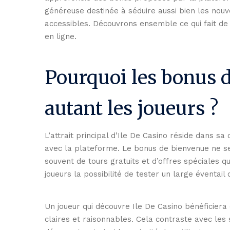
généreuse destinée à séduire aussi bien les nouv
accessibles. Découvrons ensemble ce qui fait de
en ligne.
Pourquoi les bonus d’
autant les joueurs ?
L’attrait principal d’Ile De Casino réside dans s
avec la plateforme. Le bonus de bienvenue ne se
souvent de tours gratuits et d’offres spéciales q
joueurs la possibilité de tester un large éventail
Un joueur qui découvre Ile De Casino bénéficier
claires et raisonnables. Cela contraste avec le