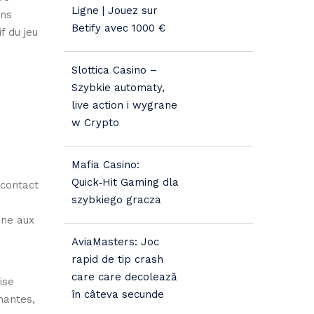
Ligne | Jouez sur
ons
Betify avec 1000 €
f du jeu
Slottica Casino –
Szybkie automaty,
live action i wygrane
w Crypto
Mafia Casino:
Quick‑Hit Gaming dla
 contact
szybkiego gracza
nne aux
AviaMasters: Joc
rapid de tip crash
care care decolează
ise
în câteva secunde
nantes,