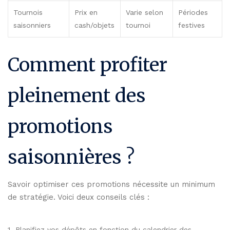
Tournois
Prix en
Varie selon
Périodes
saisonniers
cash/objets
tournoi
festives
Comment profiter
pleinement des
promotions
saisonnières ?
Savoir optimiser ces promotions nécessite un minimum
de stratégie. Voici deux conseils clés :
Planifiez vos dépôts en fonction du calendrier des