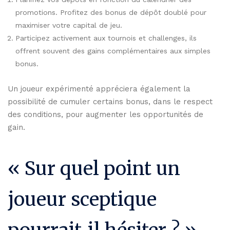
promotions. Profitez des bonus de dépôt doublé pour
maximiser votre capital de jeu.
Participez activement aux tournois et challenges, ils
offrent souvent des gains complémentaires aux simples
bonus.
Un joueur expérimenté appréciera également la
possibilité de cumuler certains bonus, dans le respect
des conditions, pour augmenter les opportunités de
gain.
« Sur quel point un
joueur sceptique