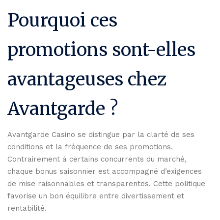
Pourquoi ces
promotions sont-elles
avantageuses chez
Avantgarde ?
Avantgarde Casino se distingue par la clarté de ses
conditions et la fréquence de ses promotions.
Contrairement à certains concurrents du marché,
chaque bonus saisonnier est accompagné d’exigences
de mise raisonnables et transparentes. Cette politique
favorise un bon équilibre entre divertissement et
rentabilité.