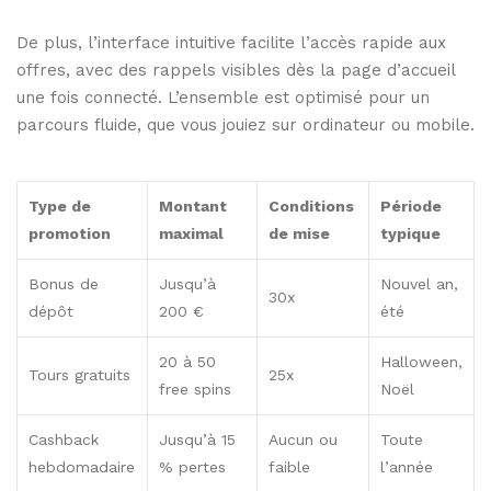
De plus, l’interface intuitive facilite l’accès rapide aux
offres, avec des rappels visibles dès la page d’accueil
une fois connecté. L’ensemble est optimisé pour un
parcours fluide, que vous jouiez sur ordinateur ou mobile.
Type de
Montant
Conditions
Période
promotion
maximal
de mise
typique
Bonus de
Jusqu’à
Nouvel an,
30x
dépôt
200 €
été
20 à 50
Halloween,
Tours gratuits
25x
free spins
Noël
Cashback
Jusqu’à 15
Aucun ou
Toute
hebdomadaire
% pertes
faible
l’année