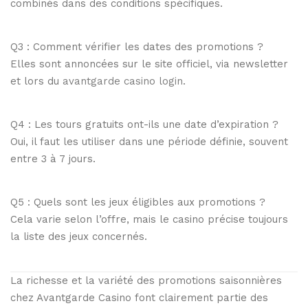
combinés dans des conditions spécifiques.
Q3 : Comment vérifier les dates des promotions ?
Elles sont annoncées sur le site officiel, via newsletter
et lors du
avantgarde casino login
.
Q4 : Les tours gratuits ont-ils une date d’expiration ?
Oui, il faut les utiliser dans une période définie, souvent
entre 3 à 7 jours.
Q5 : Quels sont les jeux éligibles aux promotions ?
Cela varie selon l’offre, mais le casino précise toujours
la liste des jeux concernés.
La richesse et la variété des promotions saisonnières
chez Avantgarde Casino font clairement partie des