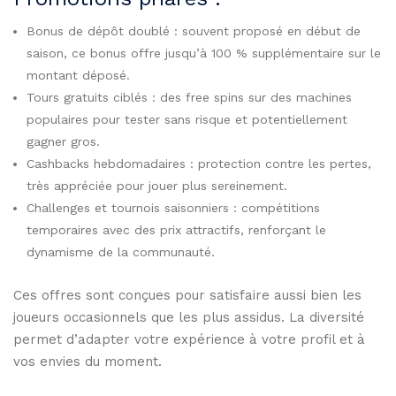
Bonus de dépôt doublé : souvent proposé en début de
saison, ce bonus offre jusqu’à 100 % supplémentaire sur le
montant déposé.
Tours gratuits ciblés : des free spins sur des machines
populaires pour tester sans risque et potentiellement
gagner gros.
Cashbacks hebdomadaires : protection contre les pertes,
très appréciée pour jouer plus sereinement.
Challenges et tournois saisonniers : compétitions
temporaires avec des prix attractifs, renforçant le
dynamisme de la communauté.
Ces offres sont conçues pour satisfaire aussi bien les
joueurs occasionnels que les plus assidus. La diversité
permet d’adapter votre expérience à votre profil et à
vos envies du moment.