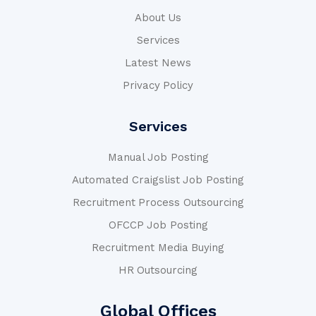
About Us
Services
Latest News
Privacy Policy
Services
Manual Job Posting
Automated Craigslist Job Posting
Recruitment Process Outsourcing
OFCCP Job Posting
Recruitment Media Buying
HR Outsourcing
Global Offices