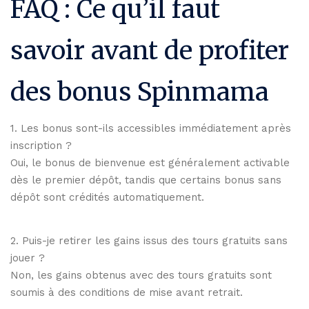
FAQ : Ce qu’il faut
savoir avant de profiter
des bonus Spinmama
1. Les bonus sont-ils accessibles immédiatement après
inscription ?
Oui, le bonus de bienvenue est généralement activable
dès le premier dépôt, tandis que certains bonus sans
dépôt sont crédités automatiquement.
2. Puis-je retirer les gains issus des tours gratuits sans
jouer ?
Non, les gains obtenus avec des tours gratuits sont
soumis à des conditions de mise avant retrait.