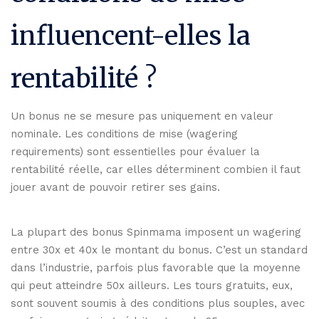
influencent-elles la
rentabilité ?
Un bonus ne se mesure pas uniquement en valeur
nominale. Les conditions de mise (wagering
requirements) sont essentielles pour évaluer la
rentabilité réelle, car elles déterminent combien il faut
jouer avant de pouvoir retirer ses gains.
La plupart des bonus Spinmama imposent un wagering
entre 30x et 40x le montant du bonus. C’est un standard
dans l’industrie, parfois plus favorable que la moyenne
qui peut atteindre 50x ailleurs. Les tours gratuits, eux,
sont souvent soumis à des conditions plus souples, avec