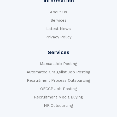
Information
About Us
Services
Latest News
Privacy Policy
Services
Manual Job Posting
Automated Craigslist Job Posting
Recruitment Process Outsourcing
OFCCP Job Posting
Recruitment Media Buying
HR Outsourcing