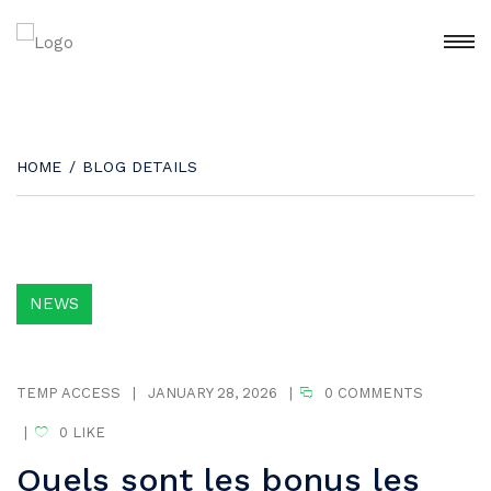
HOME
/
BLOG DETAILS
NEWS
TEMP ACCESS
|
JANUARY 28, 2026
|
0 COMMENTS
|
0
LIKE
Quels sont les bonus les