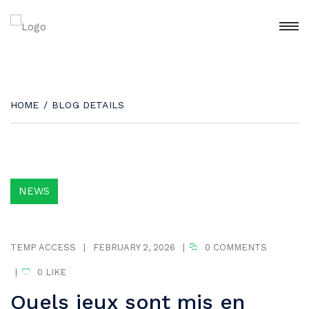
HOME
/
BLOG DETAILS
NEWS
TEMP ACCESS
|
FEBRUARY 2, 2026
|
0 COMMENTS
|
0
LIKE
Quels jeux sont mis en