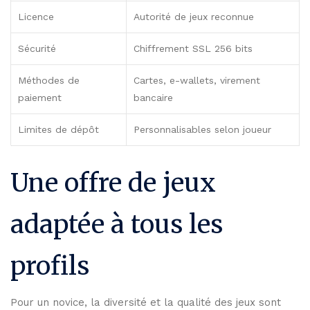
Licence
Autorité de jeux reconnue
Sécurité
Chiffrement SSL 256 bits
Méthodes de
Cartes, e-wallets, virement
paiement
bancaire
Limites de dépôt
Personnalisables selon joueur
Une offre de jeux
adaptée à tous les
profils
Pour un novice, la diversité et la qualité des jeux sont