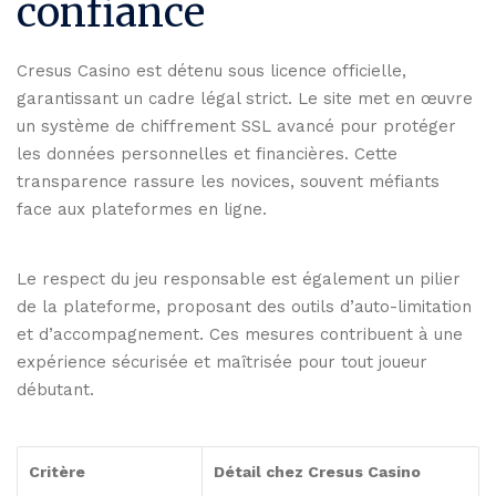
confiance
Cresus Casino est détenu sous licence officielle,
garantissant un cadre légal strict. Le site met en œuvre
un système de chiffrement SSL avancé pour protéger
les données personnelles et financières. Cette
transparence rassure les novices, souvent méfiants
face aux plateformes en ligne.
Le respect du jeu responsable est également un pilier
de la plateforme, proposant des outils d’auto-limitation
et d’accompagnement. Ces mesures contribuent à une
expérience sécurisée et maîtrisée pour tout joueur
débutant.
Critère
Détail chez Cresus Casino