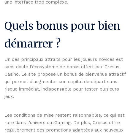
une interface trop complexe.
Quels bonus pour bien
démarrer ?
Un des principaux attraits pour les joueurs novices est
sans doute l’écosystème de bonus offert par Cresus
Casino. Le site propose un bonus de bienvenue attractif
qui permet d’augmenter son capital de départ sans
risque immédiat, indispensable pour tester plusieurs
jeux.
Les conditions de mise restent raisonnables, ce qui est
rare dans l’univers du iGaming. De plus, Cresus offre
régulièrement des promotions adaptées aux nouveaux