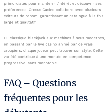
primordiales pour maintenir l’intérêt et découvrir ses
préférences. Cresus Casino collabore avec plusieurs
éditeurs de renom, garantissant un catalogue à la fois
large et qualitatif.
Du classique blackjack aux machines à sous modernes,
en passant par le live casino animé par de vrais
croupiers, chaque joueur peut trouver son style. Cette
variété contribue à une montée en compétence
progressive, sans monotonie.
FAQ – Questions
fréquentes pour les