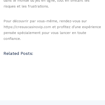
dans le monde du jeu en ligne, tout en limitant les
risques et les frustrations.
Pour découvrir par vous-même, rendez-vous sur
https://cresuscasinovip.com
et profitez d’une expérience
pensée spécialement pour vous lancer en toute
confiance.
Related Posts: