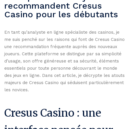
recommandent Cresus
Casino pour les débutants
En tant qu’analyste en ligne spécialiste des casinos, je
me suis penché sur les raisons qui font de Cresus Casino
une recommandation fréquente auprès des nouveaux
joueurs. Cette plateforme se distingue par sa simplicité
d’usage, son offre généreuse et sa sécurité, éléments
essentiels pour toute personne découvrant le monde
des jeux en ligne. Dans cet article, je décrypte les atouts
majeurs de Cresus Casino qui séduisent particulièrement
les novices.
Cresus Casino : une