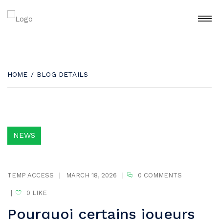
HOME
/
BLOG DETAILS
NEWS
TEMP ACCESS
|
MARCH 18, 2026
|
0 COMMENTS
|
0
LIKE
Pourquoi certains joueurs