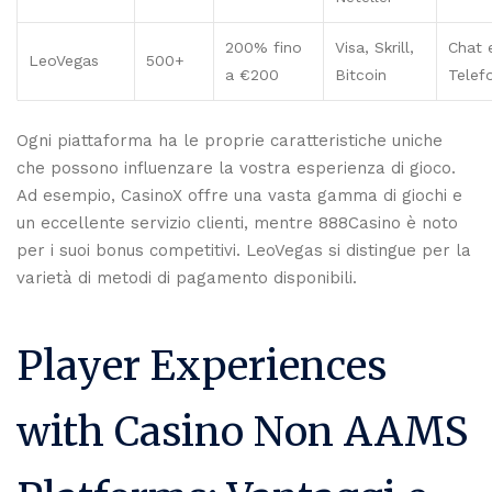
200% fino
Visa, Skrill,
Chat 
LeoVegas
500+
a €200
Bitcoin
Telef
Ogni piattaforma ha le proprie caratteristiche uniche
che possono influenzare la vostra esperienza di gioco.
Ad esempio, CasinoX offre una vasta gamma di giochi e
un eccellente servizio clienti, mentre 888Casino è noto
per i suoi bonus competitivi. LeoVegas si distingue per la
varietà di metodi di pagamento disponibili.
Player Experiences
with Casino Non AAMS