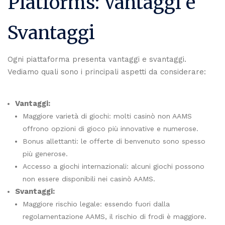
Platforms: Vantaggi e
Svantaggi
Ogni piattaforma presenta vantaggi e svantaggi.
Vediamo quali sono i principali aspetti da considerare:
Vantaggi:
Maggiore varietà di giochi: molti casinò non AAMS
offrono opzioni di gioco più innovative e numerose.
Bonus allettanti: le offerte di benvenuto sono spesso
più generose.
Accesso a giochi internazionali: alcuni giochi possono
non essere disponibili nei casinò AAMS.
Svantaggi:
Maggiore rischio legale: essendo fuori dalla
regolamentazione AAMS, il rischio di frodi è maggiore.