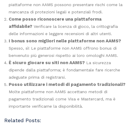
piattaforme non AAMS possono presentare rischi come la
mancanza di protezioni legali e potenziali frodi.
Come posso riconoscere una piattaforma
affidabile?
Verificare la licenza di gioco, la crittografia
delle informazioni e leggere recensioni di altri utenti.
I bonus sono migliori nelle piattaforme non AAMS?
Spesso, sì! Le piattaforme non AAMS offrono bonus di
benvenuto più generosi rispetto ai loro omologhi AAMS.
È sicuro giocare su siti non AAMS?
La sicurezza
dipende dalla piattaforma; è fondamentale fare ricerche
adeguate prima di registrarsi.
Posso utilizzare i metodi di pagamento tradizionali?
Molte piattaforme non AAMS accettano metodi di
pagamento tradizionali come Visa e Mastercard, ma è
importante verificarne la disponibilità.
Related Posts: