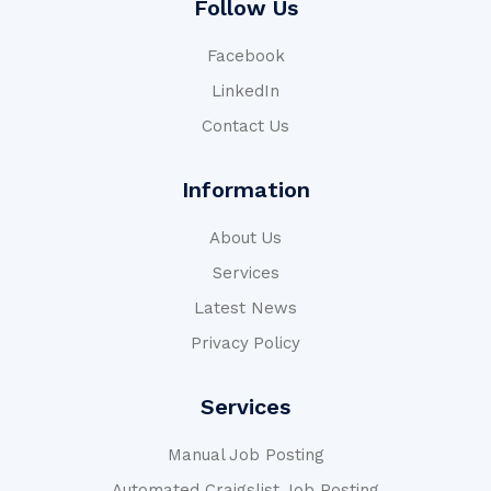
Follow Us
Facebook
LinkedIn
Contact Us
Information
About Us
Services
Latest News
Privacy Policy
Services
Manual Job Posting
Automated Craigslist Job Posting