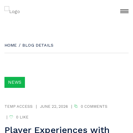
HOME
/
BLOG DETAILS
NEWS
TEMP ACCESS
|
JUNE 22, 2026
|
0 COMMENTS
|
0
LIKE
Player Experiences with