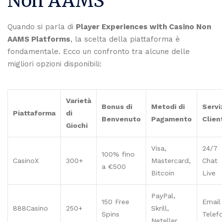
Non AAMS
Quando si parla di
Player Experiences with Casino Non
AAMS Platforms
, la scelta della piattaforma è
fondamentale. Ecco un confronto tra alcune delle
migliori opzioni disponibili:
Varietà
Bonus di
Metodi di
Servi
Piattaforma
di
Benvenuto
Pagamento
Clien
Giochi
Visa,
24/7
100% fino
CasinoX
300+
Mastercard,
Chat
a €500
Bitcoin
Live
PayPal,
150 Free
Email
888Casino
250+
Skrill,
Spins
Telef
Neteller