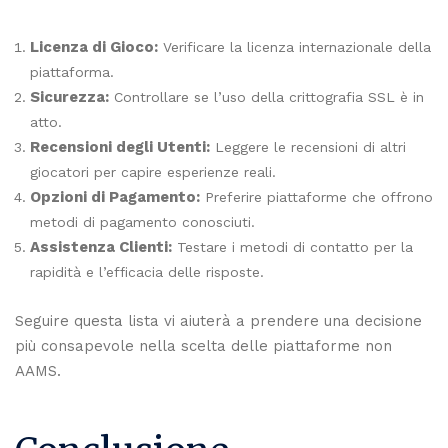
Licenza di Gioco:
Verificare la licenza internazionale della
piattaforma.
Sicurezza:
Controllare se l’uso della crittografia SSL è in
atto.
Recensioni degli Utenti:
Leggere le recensioni di altri
giocatori per capire esperienze reali.
Opzioni di Pagamento:
Preferire piattaforme che offrono
metodi di pagamento conosciuti.
Assistenza Clienti:
Testare i metodi di contatto per la
rapidità e l’efficacia delle risposte.
Seguire questa lista vi aiuterà a prendere una decisione
più consapevole nella scelta delle piattaforme non
AAMS.