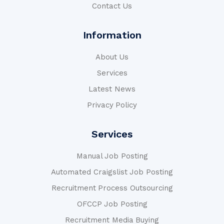
Contact Us
Information
About Us
Services
Latest News
Privacy Policy
Services
Manual Job Posting
Automated Craigslist Job Posting
Recruitment Process Outsourcing
OFCCP Job Posting
Recruitment Media Buying