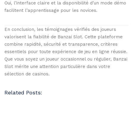
Oui, l’interface claire et la disponibilité d’un mode démo
facilitent l’apprentissage pour les novices.
En conclusion, les témoignages vérifiés des joueurs
valorisent la fiabilité de Banzai Slot. Cette plateforme
combine rapidité, sécurité et transparence, critères
essentiels pour toute expérience de jeu en ligne réussie.
Que vous soyez un joueur occasionnel ou régulier, Banzai
Slot mérite une attention particulière dans votre
sélection de casinos.
Related Posts: