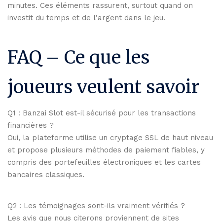
minutes. Ces éléments rassurent, surtout quand on
investit du temps et de l’argent dans le jeu.
FAQ – Ce que les
joueurs veulent savoir
Q1 : Banzai Slot est-il sécurisé pour les transactions
financières ?
Oui, la plateforme utilise un cryptage SSL de haut niveau
et propose plusieurs méthodes de paiement fiables, y
compris des portefeuilles électroniques et les cartes
bancaires classiques.
Q2 : Les témoignages sont-ils vraiment vérifiés ?
Les avis que nous citerons proviennent de sites