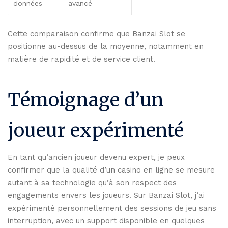
données
avancé
Cette comparaison confirme que Banzai Slot se
positionne au-dessus de la moyenne, notamment en
matière de rapidité et de service client.
Témoignage d’un
joueur expérimenté
En tant qu’ancien joueur devenu expert, je peux
confirmer que la qualité d’un casino en ligne se mesure
autant à sa technologie qu’à son respect des
engagements envers les joueurs. Sur Banzai Slot, j’ai
expérimenté personnellement des sessions de jeu sans
interruption, avec un support disponible en quelques