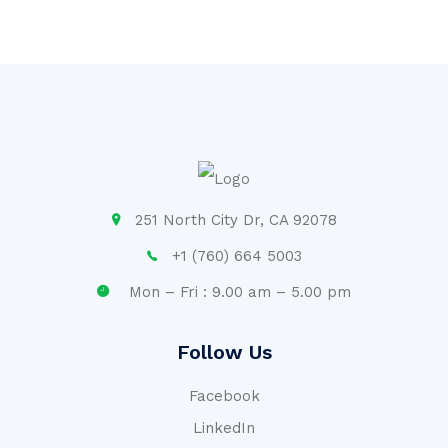
251 North City Dr, CA 92078
+1 (760) 664 5003
Mon – Fri : 9.00 am – 5.00 pm
Follow Us
Facebook
LinkedIn