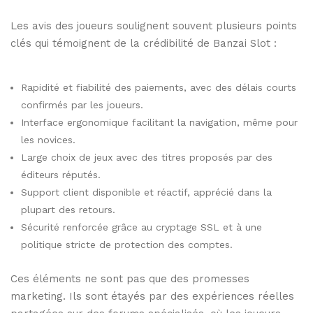
Les avis des joueurs soulignent souvent plusieurs points
clés qui témoignent de la crédibilité de Banzai Slot :
Rapidité et fiabilité des paiements, avec des délais courts
confirmés par les joueurs.
Interface ergonomique facilitant la navigation, même pour
les novices.
Large choix de jeux avec des titres proposés par des
éditeurs réputés.
Support client disponible et réactif, apprécié dans la
plupart des retours.
Sécurité renforcée grâce au cryptage SSL et à une
politique stricte de protection des comptes.
Ces éléments ne sont pas que des promesses
marketing. Ils sont étayés par des expériences réelles