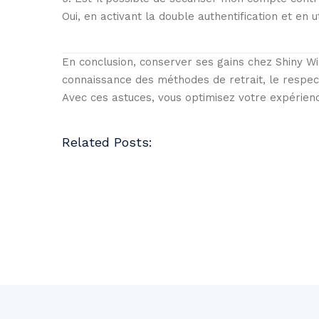
Oui, en activant la double authentification et en 
En conclusion, conserver ses gains chez Shiny W
connaissance des méthodes de retrait, le respec
Avec ces astuces, vous optimisez votre expérience
Related Posts: