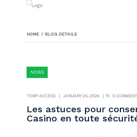
HOME
/
BLOG DETAILS
NEWS
TEMP ACCESS
|
JANUARY 24, 2026
|
0 COMMEN
Les astuces pour conser
Casino en toute sécurit