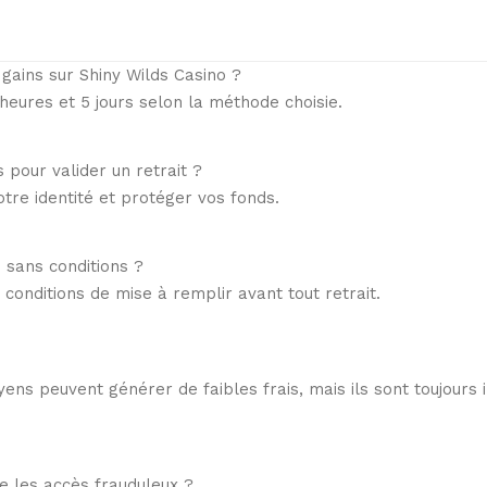
 gains sur Shiny Wilds Casino ?
heures et 5 jours selon la méthode choisie.
 pour valider un retrait ?
otre identité et protéger vos fonds.
 sans conditions ?
conditions de mise à remplir avant tout retrait.
ens peuvent générer de faibles frais, mais ils sont toujours 
e les accès frauduleux ?