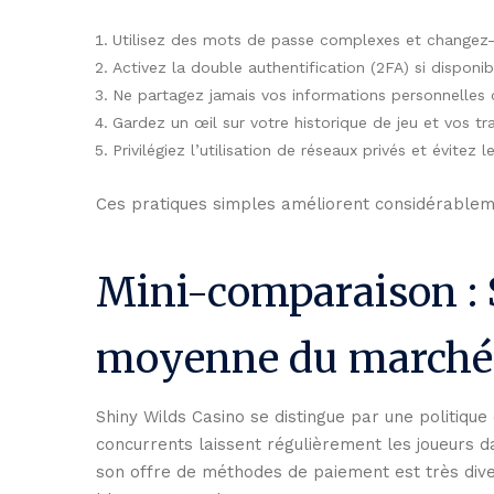
Utilisez des mots de passe complexes et changez-
Activez la double authentification (2FA) si disponib
Ne partagez jamais vos informations personnelles 
Gardez un œil sur votre historique de jeu et vos 
Privilégiez l’utilisation de réseaux privés et évitez
Ces pratiques simples améliorent considérableme
Mini-comparaison : 
moyenne du marché
Shiny Wilds Casino se distingue par une politique d
concurrents laissent régulièrement les joueurs da
son offre de méthodes de paiement est très divers