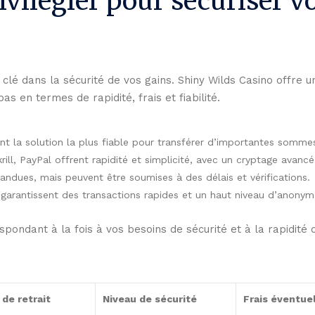
vilégier pour sécuriser v
clé dans la sécurité de vos gains. Shiny Wilds Casino offre u
s en termes de rapidité, frais et fiabilité.
tent la solution la plus fiable pour transférer d’importantes somme
krill, PayPal offrent rapidité et simplicité, avec un cryptage avancé
pandues, mais peuvent être soumises à des délais et vérifications.
 garantissent des transactions rapides et un haut niveau d’anonym
spondant à la fois à vos besoins de sécurité et à la rapidité 
de retrait
Niveau de sécurité
Frais éventue