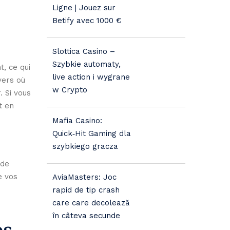
Ligne | Jouez sur
Betify avec 1000 €
Slottica Casino –
Szybkie automaty,
, ce qui
live action i wygrane
vers où
w Crypto
 Si vous
t en
Mafia Casino:
Quick‑Hit Gaming dla
szybkiego gracza
 de
e vos
AviaMasters: Joc
rapid de tip crash
care care decolează
în câteva secunde