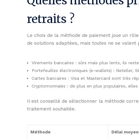
Quelles méthodes pri
retraits ?
Le choix de la méthode de paiement joue un rôle 
de solutions adaptées, mais toutes ne se valent pa
Virements bancaires : sûrs mais plus lents, ils res
Portefeuilles électroniques (e-wallets) : Neteller, S
Cartes bancaires : Visa et Mastercard sont très ré
Cryptomonnaies : de plus en plus populaires, elles
Il est conseillé de sélectionner la méthode corre
traitement souhaitée.
Méthode
Délai moyen 