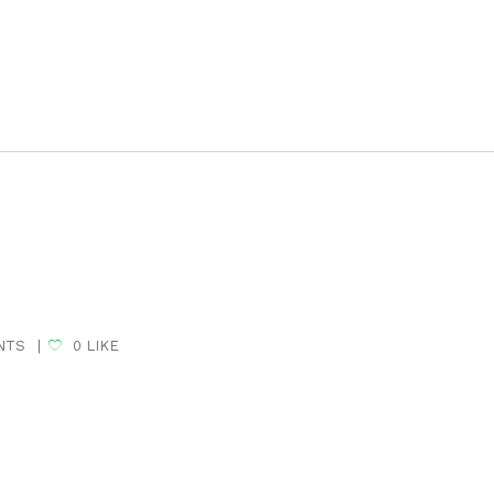
NTS
|
0
LIKE