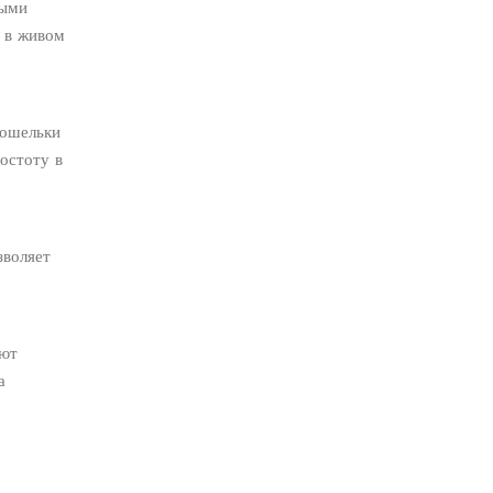
ными
 в живом
кошельки
остоту в
зволяет
ают
а