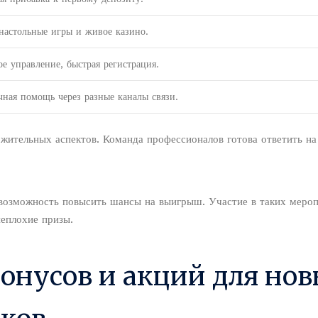
настольные игры и живое казино.
е управление, быстрая регистрация.
чная помощь через разные каналы связи.
жительных аспектов. Команда профессионалов готова ответить н
 возможность повысить шансы на выигрыш. Участие в таких меро
неплохие призы.
онусов и акций для но