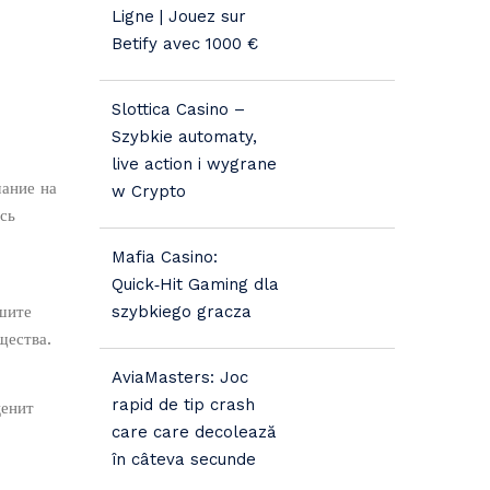
Ligne | Jouez sur
Betify avec 1000 €
Slottica Casino –
Szybkie automaty,
live action i wygrane
ание на
w Crypto
сь
Mafia Casino:
Quick‑Hit Gaming dla
шите
szybkiego gracza
щества.
AviaMasters: Joc
rapid de tip crash
ценит
care care decolează
în câteva secunde