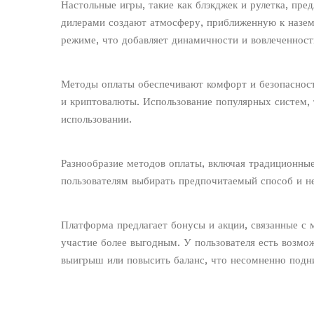
Настольные игры, такие как блэкджек и рулетка, пр
дилерами создают атмосферу, приближенную к назем
режиме, что добавляет динамичности и вовлеченност
Методы оплаты обеспечивают комфорт и безопасност
и криптовалюты. Использование популярных систем, т
использовании.
Разнообразие методов оплаты, включая традиционны
пользователям выбирать предпочитаемый способ и не
Платформа предлагает бонусы и акции, связанные с 
участие более выгодным. У пользователя есть возмо
выигрыш или повысить баланс, что несомненно подни