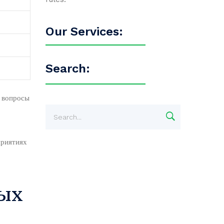
Our Services:
Search:
а вопросы
приятиях
вых