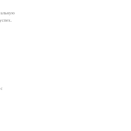
уальную
успех.
 с