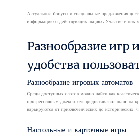
Актуальные бонусы и специальные предложения досту
информацию о действующих акциях. Участие в них м
Разнообразие игр 
удобства пользова
Разнообразие игровых автоматов
Среди доступных слотов можно найти как классичес
прогрессивным джекпотом предоставляют шанс на кр
варьируются от приключенческих до исторических, ч
Настольные и карточные игры