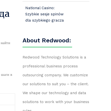
National Casino:
да
Szybkie sesje spinów
dla szybkiego gracza
About Redwood:
 найти
Redwood Technology Solutions is a
professional business process
 шаги в
outsourcing company. We customize
our solutions to suit you – the client.
We shape our technology and data
solutions to work with your business
rules.