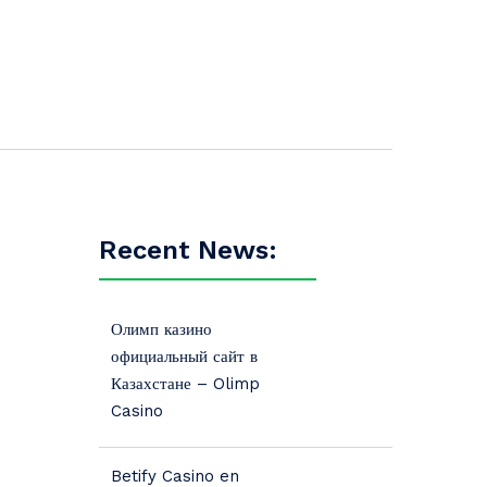
Recent News:
Олимп казино
официальный сайт в
Казахстане – Olimp
Casino
Betify Casino en