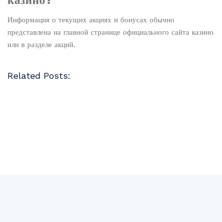
казино?
Информация о текущих акциях и бонусах обычно
представлена на главной странице официального сайта казино
или в разделе акций.
Related Posts: