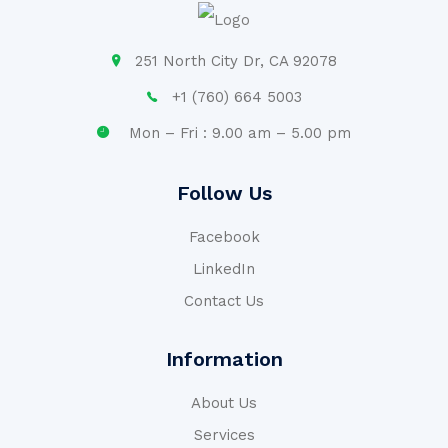
251 North City Dr, CA 92078
+1 (760) 664 5003
Mon – Fri : 9.00 am – 5.00 pm
Follow Us
Facebook
LinkedIn
Contact Us
Information
About Us
Services