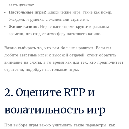
взять джекпот.
Настольные игры:
Классические игра, такие как покер,
блэкджек и рулетка, с элементами стратегии.
Живое казино:
Игра с настоящими крупье в реальном
времени, что создает атмосферу настоящего казино.
Важно выбирать то, что вам больше нравится. Если вы
любите азартные игры с высокой отдачей, стоит обратить
внимание на слоты, в то время как для тех, кто предпочитает
стратегии, подойдут настольные игры.
2. Оцените RTP и
волатильность игр
При выборе игры важно учитывать такие параметры, как