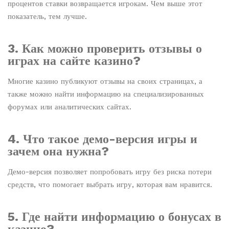
процентов ставки возвращается игрокам. Чем выше этот
показатель, тем лучше.
3. Как можно проверить отзывы о
играх на сайте казино?
Многие казино публикуют отзывы на своих страницах, а
также можно найти информацию на специализированных
форумах или аналитических сайтах.
4. Что такое демо-версия игры и
зачем она нужна?
Демо-версия позволяет попробовать игру без риска потери
средств, что помогает выбрать игру, которая вам нравится.
5. Где найти информацию о бонусах в