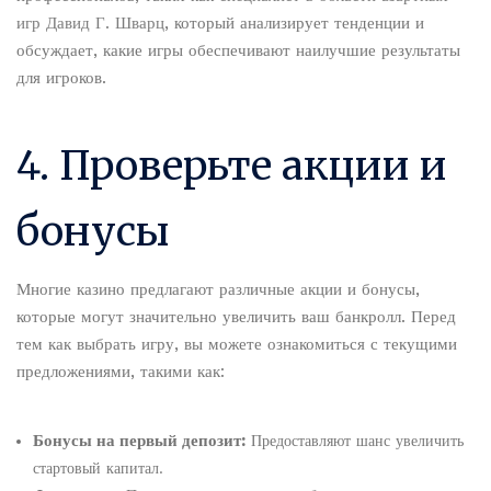
игр Давид Г. Шварц
, который анализирует тенденции и
обсуждает, какие игры обеспечивают наилучшие результаты
для игроков.
4. Проверьте акции и
бонусы
Многие казино предлагают различные акции и бонусы,
которые могут значительно увеличить ваш банкролл. Перед
тем как выбрать игру, вы можете ознакомиться с текущими
предложениями, такими как:
Бонусы на первый депозит:
Предоставляют шанс увеличить
стартовый капитал.