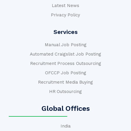
Latest News
Privacy Policy
Services
Manual Job Posting
Automated Craigslist Job Posting
Recruitment Process Outsourcing
OFCCP Job Posting
Recruitment Media Buying
HR Outsourcing
Global Offices
India