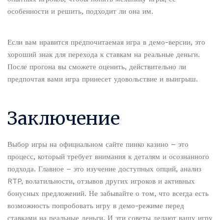
особенности и решить, подходит ли она им.
Если вам нравится предпочитаемая игра в демо-версии, это
хороший знак для перехода к ставкам на реальные деньги.
После прогона вы сможете оценить, действительно ли
предпочтая вами игра принесет удовольствие и выигрыш.
Заключение
Выбор игры на официальном сайте пинко казино – это
процесс, который требует внимания к деталям и осознанного
подхода. Главное – это изучение доступных опций, анализ
RTP, волатильности, отзывов других игроков и активных
бонусных предложений. Не забывайте о том, что всегда есть
возможность попробовать игру в демо-режиме перед
ставками на реальные деньги. И эти советы делают вашу игру