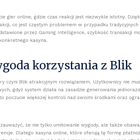
gier online, gdzie czas reakcji jest niezwykle istotny. Dzięki
akcji, co jest częstym problemem w przypadku tradycyjnych
dstawione przez
Gaming Intelligence
, szybkość transakcji m
konkretnego kasyna.
goda korzystania z Blik
óry czyni Blik atrakcyjnym rozwiązaniem. Użytkownicy nie mu
wych, gdyż system działa na zasadzie generowania jednoraz
to poczucie większej kontroli nad swoimi środkami oraz ogra
a zauważyć, że nie tylko umiłowanie wygody, ale także obaw
ncje. Dlatego kasyna online, które oferują tę formę płatnoś