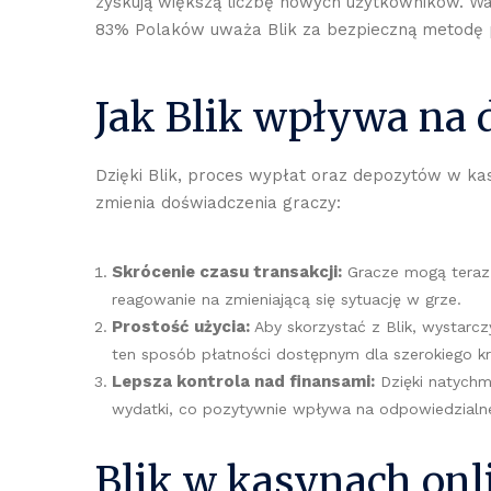
zyskują większą liczbę nowych użytkowników. 
83% Polaków uważa Blik za bezpieczną metodę p
Jak Blik wpływa na 
Dzięki Blik, proces wypłat oraz depozytów w kasy
zmienia doświadczenia graczy:
Skrócenie czasu transakcji:
Gracze mogą teraz 
reagowanie na zmieniającą się sytuację w grze.
Prostość użycia:
Aby skorzystać z Blik, wystarcz
ten sposób płatności dostępnym dla szerokiego k
Lepsza kontrola nad finansami:
Dzięki natychm
wydatki, co pozytywnie wpływa na odpowiedzialne
Blik w kasynach onl