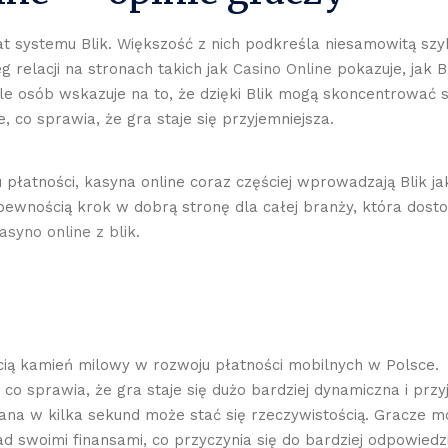
t systemu Blik. Większość z nich podkreśla niesamowitą szy
g relacji na stronach takich jak
Casino Online
pokazuje, jak B
ele osób wskazuje na to, że dzięki Blik mogą skoncentrować s
, co sprawia, że gra staje się przyjemniejsza.
płatności, kasyna online coraz częściej wprowadzają Blik ja
pewnością krok w dobrą stronę dla całej branży, która dost
asyno online z blik
.
ią kamień milowy w rozwoju płatności mobilnych w Polsce.
co sprawia, że gra staje się dużo bardziej dynamiczna i prz
rana w kilka sekund może stać się rzeczywistością. Gracze m
ad swoimi finansami, co przyczynia się do bardziej odpowiedz