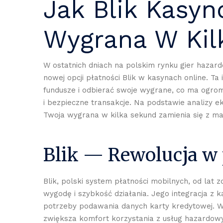
Jak Blik Kasyn
Wygrana W Kil
W ostatnich dniach na polskim rynku gier haza
nowej opcji płatności Blik w kasynach online. T
fundusze i odbierać swoje wygrane, co ma ogromn
i bezpieczne transakcje. Na podstawie analizy 
Twoja wygrana w kilka sekund zamienia się z ma
Blik — Rewolucja w 
Blik, polski system płatności mobilnych, od lat
wygodę i szybkość działania. Jego integracja z 
potrzeby podawania danych karty kredytowej. W
zwiększa komfort korzystania z usług hazardow