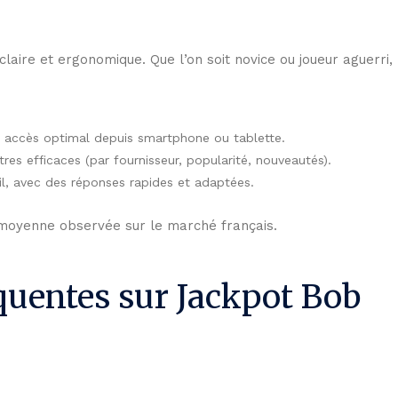
aire et ergonomique. Que l’on soit novice ou joueur aguerri, 
un accès optimal depuis smartphone ou tablette.
tres efficaces (par fournisseur, popularité, nouveautés).
il, avec des réponses rapides et adaptées.
a moyenne observée sur le marché français.
quentes sur Jackpot Bob