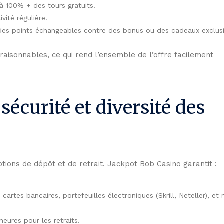
à 100% + des tours gratuits.
ité régulière.
es points échangeables contre des bonus ou des cadeaux exclusi
raisonnables, ce qui rend l’ensemble de l’offre facilement
sécurité et diversité des
tions de dépôt et de retrait. Jackpot Bob Casino garantit :
artes bancaires, portefeuilles électroniques (Skrill, Neteller), e
eures pour les retraits.