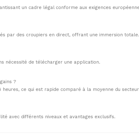
arantissant un cadre légal conforme aux exigences européenn
és par des croupiers en direct, offrant une immersion totale
ns nécessité de télécharger une application.
 gains ?
 heures, ce qui est rapide comparé à la moyenne du secteur
té avec différents niveaux et avantages exclusifs.