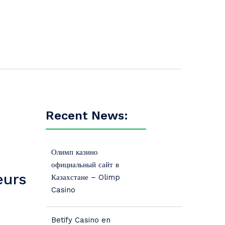
Recent News:
Олимп казино
официальный сайт в
eurs
Казахстане – Olimp
Casino
Betify Casino en