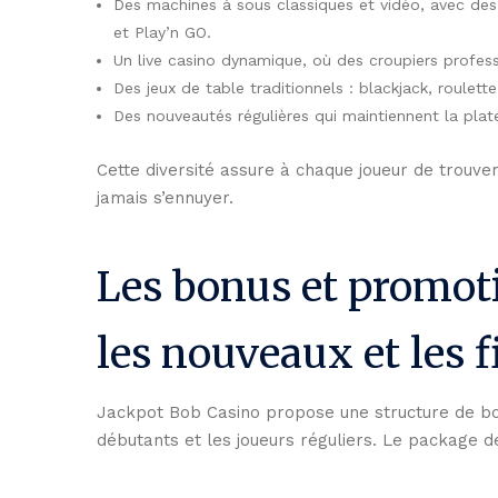
Des machines à sous classiques et vidéo, avec des 
et Play’n GO.
Un live casino dynamique, où des croupiers profes
Des jeux de table traditionnels : blackjack, roulett
Des nouveautés régulières qui maintiennent la pla
Cette diversité assure à chaque joueur de trouve
jamais s’ennuyer.
Les bonus et promoti
les nouveaux et les f
Jackpot Bob Casino propose une structure de bon
débutants et les joueurs réguliers. Le package de