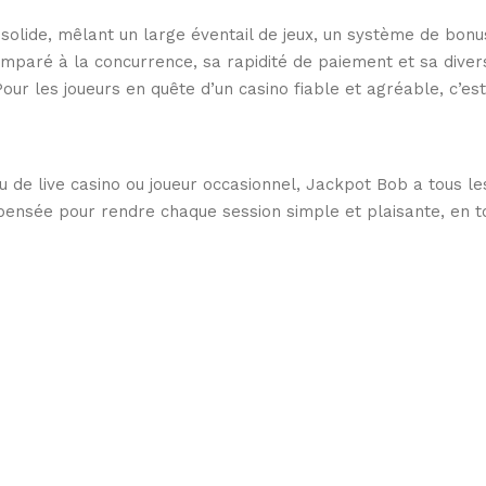
olide, mêlant un large éventail de jeux, un système de bonu
Comparé à la concurrence, sa rapidité de paiement et sa diver
our les joueurs en quête d’un casino fiable et agréable, c’es
 de live casino ou joueur occasionnel, Jackpot Bob a tous le
e pensée pour rendre chaque session simple et plaisante, en t