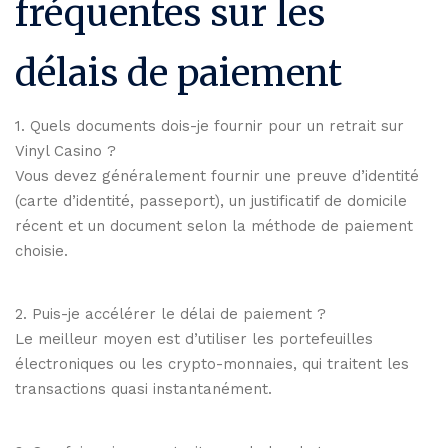
fréquentes sur les
délais de paiement
1. Quels documents dois-je fournir pour un retrait sur
Vinyl Casino ?
Vous devez généralement fournir une preuve d’identité
(carte d’identité, passeport), un justificatif de domicile
récent et un document selon la méthode de paiement
choisie.
2. Puis-je accélérer le délai de paiement ?
Le meilleur moyen est d’utiliser les portefeuilles
électroniques ou les crypto-monnaies, qui traitent les
transactions quasi instantanément.