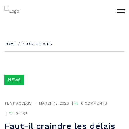
HOME
/
BLOG DETAILS
NEWS
TEMP ACCESS
|
MARCH 18, 2026
|
0 COMMENTS
|
0
LIKE
Faut-il craindre les délais