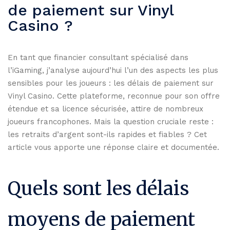
de paiement sur Vinyl
Casino ?
En tant que financier consultant spécialisé dans
l’iGaming, j’analyse aujourd’hui l’un des aspects les plus
sensibles pour les joueurs : les délais de paiement sur
Vinyl Casino. Cette plateforme, reconnue pour son offre
étendue et sa licence sécurisée, attire de nombreux
joueurs francophones. Mais la question cruciale reste :
les retraits d’argent sont-ils rapides et fiables ? Cet
article vous apporte une réponse claire et documentée.
Quels sont les délais
moyens de paiement