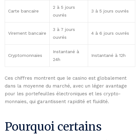
2 à 5 jours
Carte bancaire
3 à 5 jours ouvrés
ouvrés
3 à 7 jours
Virement bancaire
4 à 6 jours ouvrés
ouvrés
Instantané à
Cryptomonnaies
Instantané à 12h
24h
Ces chiffres montrent que le casino est globalement
dans la moyenne du marché, avec un léger avantage
pour les portefeuilles électroniques et les crypto-
monnaies, qui garantissent rapidité et fluidité.
Pourquoi certains