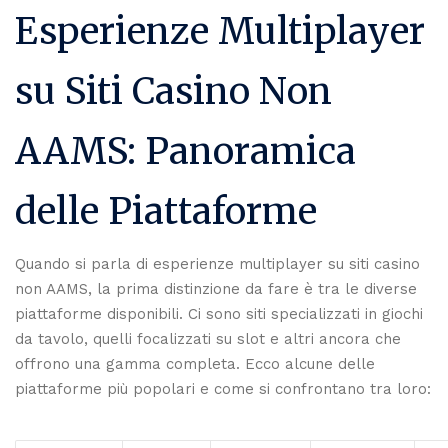
Esperienze Multiplayer
su Siti Casino Non
AAMS: Panoramica
delle Piattaforme
Quando si parla di esperienze multiplayer su siti casino
non AAMS, la prima distinzione da fare è tra le diverse
piattaforme disponibili. Ci sono siti specializzati in giochi
da tavolo, quelli focalizzati su slot e altri ancora che
offrono una gamma completa. Ecco alcune delle
piattaforme più popolari e come si confrontano tra loro: