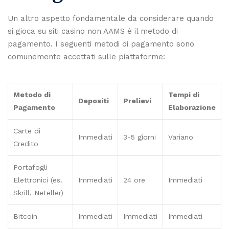
Un altro aspetto fondamentale da considerare quando
si gioca su siti casino non AAMS è il metodo di
pagamento. I seguenti metodi di pagamento sono
comunemente accettati sulle piattaforme:
Metodo di
Tempi di
Depositi
Prelievi
Pagamento
Elaborazione
Carte di
Immediati
3-5 giorni
Variano
Credito
Portafogli
Elettronici (es.
Immediati
24 ore
Immediati
Skrill, Neteller)
Bitcoin
Immediati
Immediati
Immediati