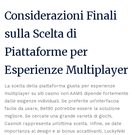
Considerazioni Finali
sulla Scelta di
Piattaforme per
Esperienze Multiplayer
La scelta della piattaforma giusta per esperienze
multiplayer su siti casino non AAMS dipende fortemente
dalle esigenze individuali. Se preferite un’interfaccia
facile da usare, Bet90 potrebbe essere la soluzione
migliore. Se cercate una grande varietà di giochi,
CasinoX rappresenta un’ottima scelta. Infine, se date
importanza al design e ai bonus accattivanti, LuckyNiki