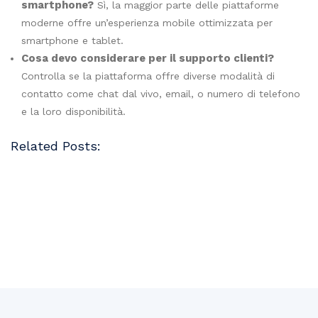
smartphone?
Sì, la maggior parte delle piattaforme
moderne offre un’esperienza mobile ottimizzata per
smartphone e tablet.
Cosa devo considerare per il supporto clienti?
Controlla se la piattaforma offre diverse modalità di
contatto come chat dal vivo, email, o numero di telefono
e la loro disponibilità.
Related Posts: