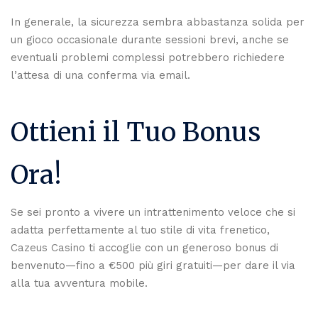
In generale, la sicurezza sembra abbastanza solida per
un gioco occasionale durante sessioni brevi, anche se
eventuali problemi complessi potrebbero richiedere
l’attesa di una conferma via email.
Ottieni il Tuo Bonus
Ora!
Se sei pronto a vivere un intrattenimento veloce che si
adatta perfettamente al tuo stile di vita frenetico,
Cazeus Casino
ti accoglie con un generoso bonus di
benvenuto—fino a €500 più giri gratuiti—per dare il via
alla tua avventura mobile.