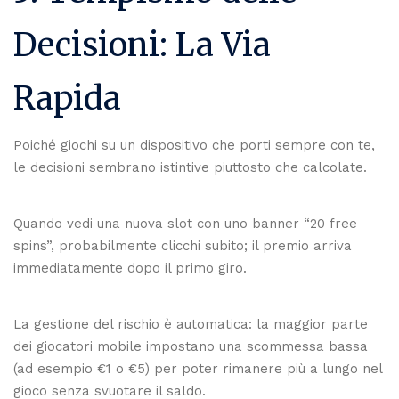
Decisioni: La Via
Rapida
Poiché giochi su un dispositivo che porti sempre con te,
le decisioni sembrano istintive piuttosto che calcolate.
Quando vedi una nuova slot con uno banner “20 free
spins”, probabilmente clicchi subito; il premio arriva
immediatamente dopo il primo giro.
La gestione del rischio è automatica: la maggior parte
dei giocatori mobile impostano una scommessa bassa
(ad esempio €1 o €5) per poter rimanere più a lungo nel
gioco senza svuotare il saldo.