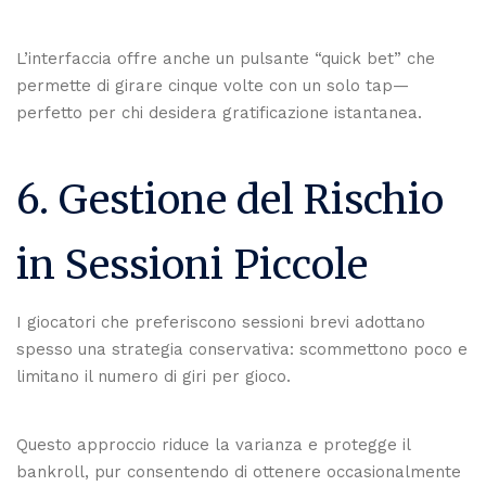
L’interfaccia offre anche un pulsante “quick bet” che
permette di girare cinque volte con un solo tap—
perfetto per chi desidera gratificazione istantanea.
6. Gestione del Rischio
in Sessioni Piccole
I giocatori che preferiscono sessioni brevi adottano
spesso una strategia conservativa: scommettono poco e
limitano il numero di giri per gioco.
Questo approccio riduce la varianza e protegge il
bankroll, pur consentendo di ottenere occasionalmente