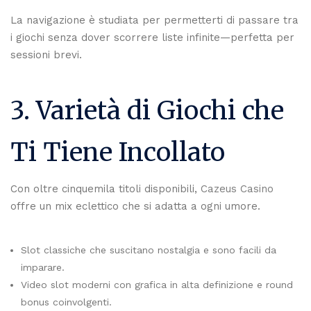
La navigazione è studiata per permetterti di passare tra
i giochi senza dover scorrere liste infinite—perfetta per
sessioni brevi.
3. Varietà di Giochi che
Ti Tiene Incollato
Con oltre cinquemila titoli disponibili,
Cazeus Casino
offre un mix eclettico che si adatta a ogni umore.
Slot classiche che suscitano nostalgia e sono facili da
imparare.
Video slot moderni con grafica in alta definizione e round
bonus coinvolgenti.