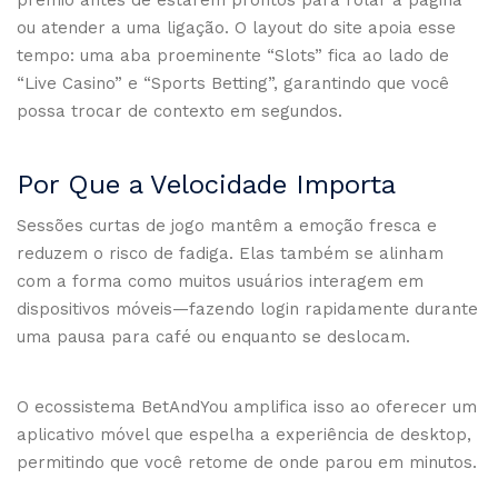
prêmio antes de estarem prontos para rolar a página
ou atender a uma ligação. O layout do site apoia esse
tempo: uma aba proeminente “Slots” fica ao lado de
“Live Casino” e “Sports Betting”, garantindo que você
possa trocar de contexto em segundos.
Por Que a Velocidade Importa
Sessões curtas de jogo mantêm a emoção fresca e
reduzem o risco de fadiga. Elas também se alinham
com a forma como muitos usuários interagem em
dispositivos móveis—fazendo login rapidamente durante
uma pausa para café ou enquanto se deslocam.
O ecossistema BetAndYou amplifica isso ao oferecer um
aplicativo móvel que espelha a experiência de desktop,
permitindo que você retome de onde parou em minutos.