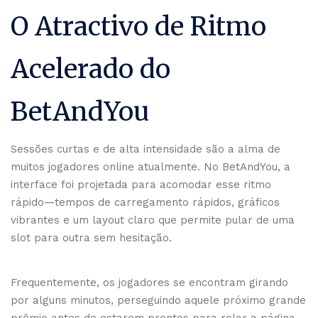
O Atractivo de Ritmo
Acelerado do
BetAndYou
Sessões curtas e de alta intensidade são a alma de
muitos jogadores online atualmente. No BetAndYou, a
interface foi projetada para acomodar esse ritmo
rápido—tempos de carregamento rápidos, gráficos
vibrantes e um layout claro que permite pular de uma
slot para outra sem hesitação.
Frequentemente, os jogadores se encontram girando
por alguns minutos, perseguindo aquele próximo grande