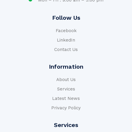
Follow Us
Facebook
LinkedIn
Contact Us
Information
About Us
Services
Latest News
Privacy Policy
Services