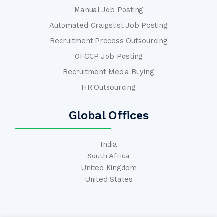
Manual Job Posting
Automated Craigslist Job Posting
Recruitment Process Outsourcing
OFCCP Job Posting
Recruitment Media Buying
HR Outsourcing
Global Offices
India
South Africa
United Kingdom
United States