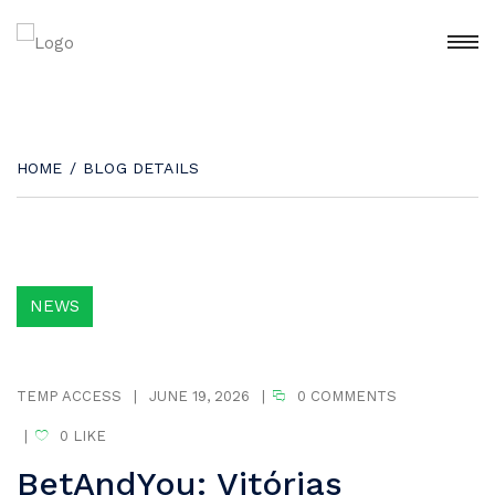
HOME
/
BLOG DETAILS
NEWS
TEMP ACCESS
|
JUNE 19, 2026
|
0 COMMENTS
|
0
LIKE
BetAndYou: Vitórias