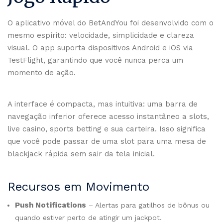
O aplicativo móvel do BetAndYou foi desenvolvido com o
mesmo espírito: velocidade, simplicidade e clareza
visual. O app suporta dispositivos Android e iOS via
TestFlight, garantindo que você nunca perca um
momento de ação.
A interface é compacta, mas intuitiva: uma barra de
navegação inferior oferece acesso instantâneo a slots,
live casino, sports betting e sua carteira. Isso significa
que você pode passar de uma slot para uma mesa de
blackjack rápida sem sair da tela inicial.
Recursos em Movimento
Push Notifications
– Alertas para gatilhos de bônus ou
quando estiver perto de atingir um jackpot.