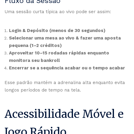
Fluxo da Sessão
Uma sessão curta típica ao vivo pode ser assim:
Login & Depósito (menos de 30 segundos)
Selecionar uma mesa ao vivo & fazer uma aposta
pequena (1–2 créditos)
Aproveitar 10–15 rodadas rápidas enquanto
monitora seu bankroll
Encerrar se a sequência acabar ou o tempo acabar
Esse padrão mantém a adrenalina alta enquanto evita
longos períodos de tempo na tela.
Acessibilidade Móvel e
Jogo Rápido