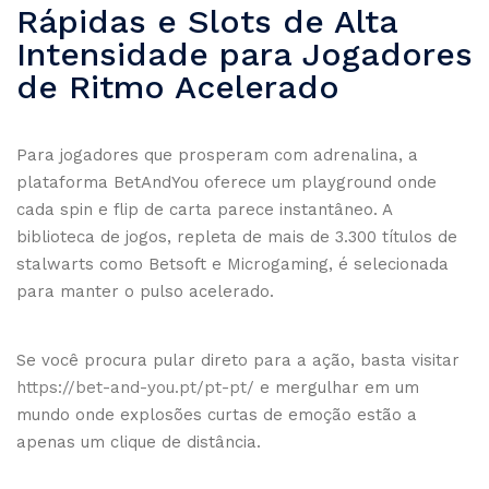
Rápidas e Slots de Alta
Intensidade para Jogadores
de Ritmo Acelerado
Para jogadores que prosperam com adrenalina, a
plataforma BetAndYou oferece um playground onde
cada spin e flip de carta parece instantâneo. A
biblioteca de jogos, repleta de mais de 3.300 títulos de
stalwarts como Betsoft e Microgaming, é selecionada
para manter o pulso acelerado.
Se você procura pular direto para a ação, basta visitar
https://bet-and-you.pt/pt-pt/
e mergulhar em um
mundo onde explosões curtas de emoção estão a
apenas um clique de distância.