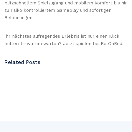
blitzschnellem Spielzugang und mobilem Komfort bis hin
zu risiko‑kontrolliertem Gameplay und sofortigen
Belohnungen.
Ihr nächstes aufregendes Erlebnis ist nur einen Klick
entfernt—warum warten? Jetzt spielen bei BetOnRed!
Related Posts: