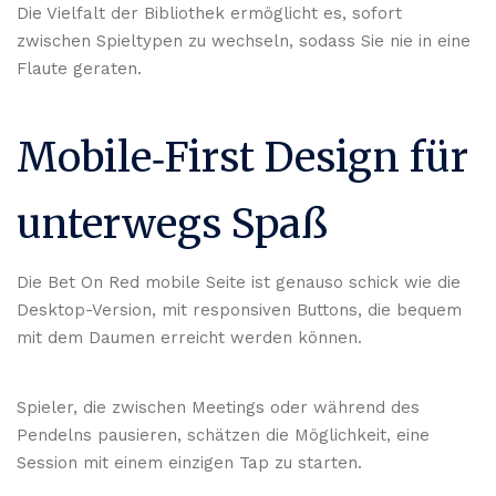
Die Vielfalt der Bibliothek ermöglicht es, sofort
zwischen Spieltypen zu wechseln, sodass Sie nie in eine
Flaute geraten.
Mobile‑First Design für
unterwegs Spaß
Die Bet On Red mobile Seite ist genauso schick wie die
Desktop-Version, mit responsiven Buttons, die bequem
mit dem Daumen erreicht werden können.
Spieler, die zwischen Meetings oder während des
Pendelns pausieren, schätzen die Möglichkeit, eine
Session mit einem einzigen Tap zu starten.