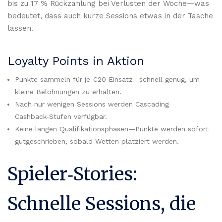
bis zu 17 % Rückzahlung bei Verlusten der Woche—was
bedeutet, dass auch kurze Sessions etwas in der Tasche
lassen.
Loyalty Points in Aktion
Punkte sammeln für je €20 Einsatz—schnell genug, um
kleine Belohnungen zu erhalten.
Nach nur wenigen Sessions werden Cascading
Cashback‑Stufen verfügbar.
Keine langen Qualifikationsphasen—Punkte werden sofort
gutgeschrieben, sobald Wetten platziert werden.
Spieler‑Stories:
Schnelle Sessions, die