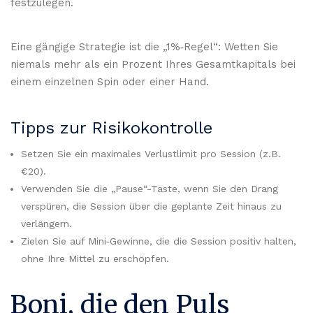
festzulegen.
Eine gängige Strategie ist die „1%‑Regel“: Wetten Sie
niemals mehr als ein Prozent Ihres Gesamtkapitals bei
einem einzelnen Spin oder einer Hand.
Tipps zur Risikokontrolle
Setzen Sie ein maximales Verlustlimit pro Session (z.B.
€20).
Verwenden Sie die „Pause“-Taste, wenn Sie den Drang
verspüren, die Session über die geplante Zeit hinaus zu
verlängern.
Zielen Sie auf Mini‑Gewinne, die die Session positiv halten,
ohne Ihre Mittel zu erschöpfen.
Boni, die den Puls