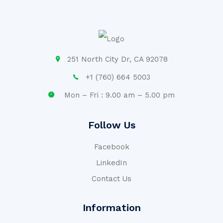
251 North City Dr, CA 92078
+1 (760) 664 5003
Mon – Fri : 9.00 am – 5.00 pm
Follow Us
Facebook
LinkedIn
Contact Us
Information