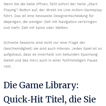
Wenn Sie die Seite öffnen, fällt sofort der helle „Start
Playing“-Button auf, der direkt ins Live-Action-Gameplay
führt. Das ist eine bewusste Designentscheidung für
diejenigen, die weniger Zeit mit Navigation verbringen
und mehr Zeit mit Spins oder Wetten.
Schnelle Sessions sind nicht nur eine Frage der
Geschwindigkeit; sie sind auch intensiv. Jedes Spiel ist so
aufgebaut, dass es innerhalb von Sekunden Spannung
bietet und das Herz auch in einer fünfminütigen Pause
rast.
Die Game Library:
Quick‑Hit Titel, die Sie