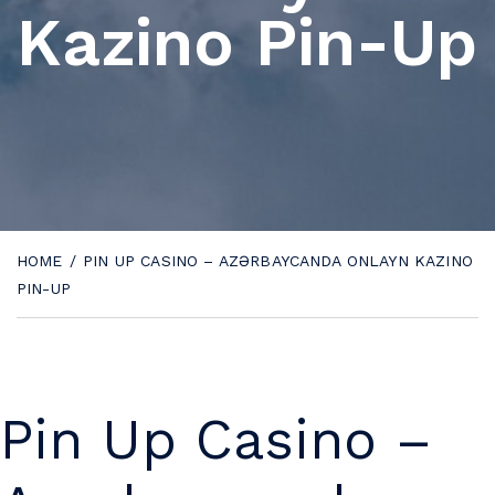
Kazino Pin-Up
HOME
/
PIN UP CASINO – AZƏRBAYCANDA ONLAYN KAZINO
PIN-UP
Pin Up Casino –