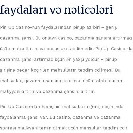
faydaları və nəticələri
Pin Up Casino-nun faydalarından
pinup az
biri – geniş
qazanma şansı. Bu onlayn casino, qazanma şansını artırmaq
üçün məhsullarını və bonusları təqdim edir. Pin Up Casino-da
qazanma şansı artırmaq üçün ən yaxşı yoldur – pinup
girişinə qədər keçirilən məhsulların təqdim edilməsi. Bu
məhsullar, qazanma şansını artırmaq üçün tələb olunan
maliyyəni artırır və qazanma şansını artırır.
Pin Up Casino-dan həmçinin məhsulların geniş seçimində
faydalanma şansı var. Bu casino, qazanma və qazanma
sonrası maliyyəni təmin etmək üçün məhsullar təqdim edir.