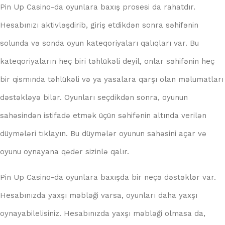
Pin Up Casino-da oyunlara baxış prosesi da rahatdır.
Hesabınızı aktivləşdirib, giriş etdikdən sonra səhifənin
solunda və sonda oyun kateqoriyaları qalıqları var. Bu
kateqoriyaların heç biri təhlükəli deyil, onlar səhifənin heç
bir qismında təhlükəli və ya yasalara qarşı olan məlumatları
dəstəkləyə bilər. Oyunları seçdikdən sonra, oyunun
sahəsindən istifadə etmək üçün səhifənin altında verilən
düymələri tıklayın. Bu düymələr oyunun sahəsini açar və
oyunu oynayana qədər sizinlə qalır.
Pin Up Casino-da oyunlara baxışda bir neçə dəstəklər var.
Hesabınızda yaxşı məbləği varsa, oyunları daha yaxşı
oynayabilelisiniz. Hesabınızda yaxşı məbləği olmasa da,