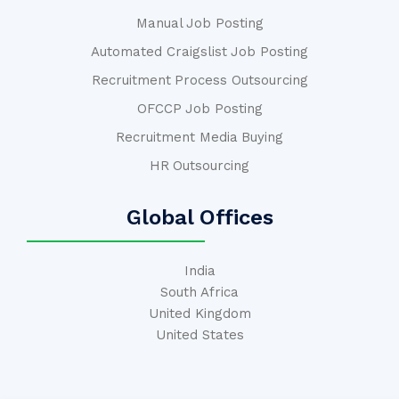
Manual Job Posting
Automated Craigslist Job Posting
Recruitment Process Outsourcing
OFCCP Job Posting
Recruitment Media Buying
HR Outsourcing
Global Offices
India
South Africa
United Kingdom
United States