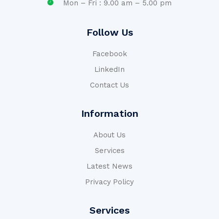
Mon – Fri : 9.00 am – 5.00 pm
Follow Us
Facebook
LinkedIn
Contact Us
Information
About Us
Services
Latest News
Privacy Policy
Services