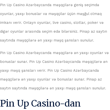
Pin Up Casino Azərbaycanda məşqçilərə geniş seçimdə
oyunlar, yaxşı bonuslar və məşqçilər üçün məşğul olmaq
imkanı verir. Onlayn oyunlar, live casino, slotlar, poker və
digər oyunlar arasında seçim edə bilərsiniz. Pinap az saytın
saytında məşqçilərə ən yaxşı məşq şansları sunulur.
Pin Up Casino Azərbaycanda məşqçilərə ən yaxşı oyunlar və
bonuslar sunar. Pin Up Casino Azərbaycanda məşqçilərə ən
yaxşı məşq şansları verir. Pin Up Casino Azərbaycanda
məşqçilərə ən yaxşı oyunlar və bonuslar sunar. Pinap az
saytın saytında məşqçilərə ən yaxşı məşq şansları sunulur.
Pin Up Casino-dan